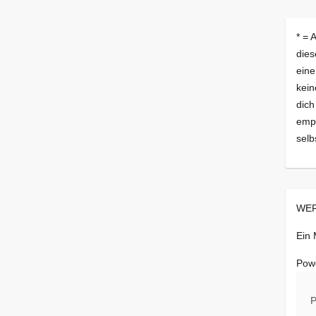
* = 
dies
eine
kein
dich
empf
selb
WER
Ein
Pow
P