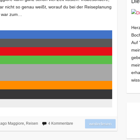
Die
r nicht so genau weißt, worauf du bei der Reiseplanung
h war zum…
Herz
Boch
Auf 
mein
gebe
mei
erha
wiss
ago Maggiore
,
Reisen
4 Kommentare
weiterlesen