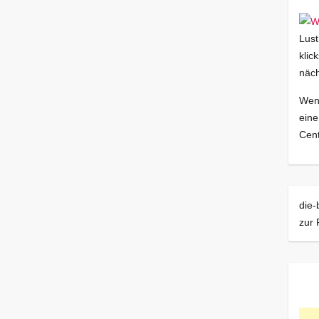
Lust
klic
näch
Wenn
eine
Cent
die-
zur 