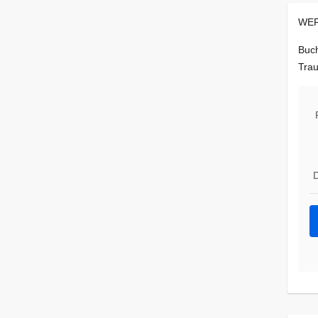
WER
Buch
Trau
D