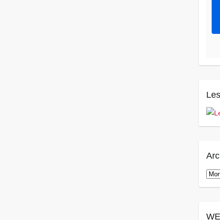
Les
Arc
Arch
WE