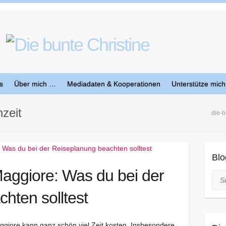
s
Über mich …
Mediadaten & Kooperationen
Unterstütze mich
zeit
die-b
Blo
aggiore: Was du bei der
Suc
hten solltest
giore kann ganz schön viel Zeit kosten. Insbesondere,