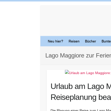
Skip
to
content
Neu hier?
Reisen
Bücher
Bunte
Lago Maggiore zur Ferien
Urlaub am Lago M
Reiseplanung beac
Die Planung einer Reise zum Lago Mag