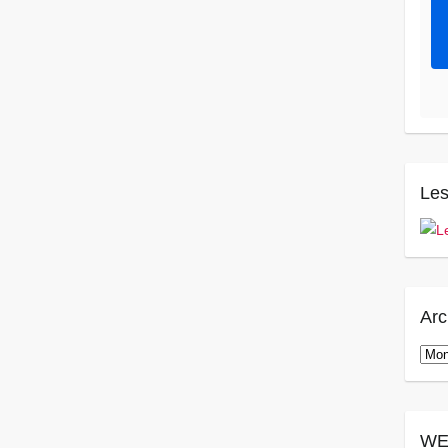
Les
Arc
Arch
WE