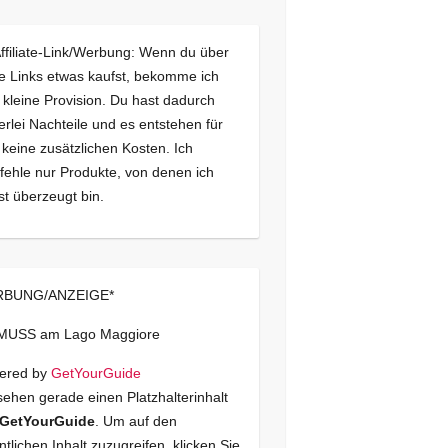
Affiliate-Link/Werbung: Wenn du über
e Links etwas kaufst, bekomme ich
 kleine Provision. Du hast dadurch
erlei Nachteile und es entstehen für
 keine zusätzlichen Kosten. Ich
ehle nur Produkte, von denen ich
st überzeugt bin.
BUNG/ANZEIGE*
 MUSS am Lago Maggiore
ered by
GetYourGuide
sehen gerade einen Platzhalterinhalt
GetYourGuide
. Um auf den
ntlichen Inhalt zuzugreifen, klicken Sie