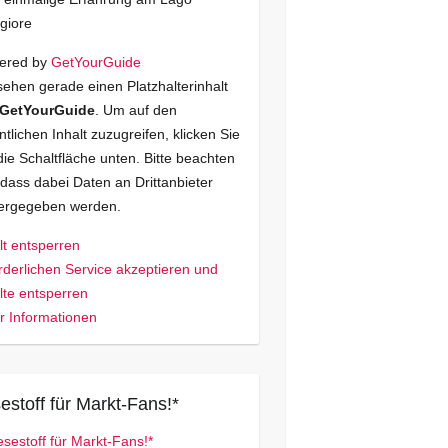
giore
ered by
GetYourGuide
sehen gerade einen Platzhalterinhalt
GetYourGuide
. Um auf den
ntlichen Inhalt zuzugreifen, klicken Sie
die Schaltfläche unten. Bitte beachten
 dass dabei Daten an Drittanbieter
tergegeben werden.
lt entsperren
rderlichen Service akzeptieren und
lte entsperren
 Informationen
estoff für Markt-Fans!*