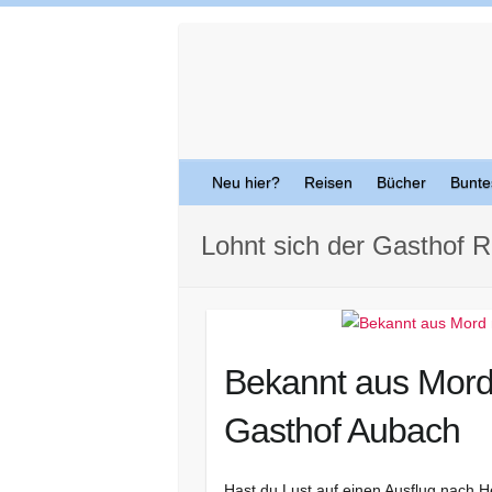
Skip
to
content
Neu hier?
Reisen
Bücher
Bunte
Lohnt sich der Gasthof R
Bekannt aus Mord 
Gasthof Aubach
Hast du Lust auf einen Ausflug nach 