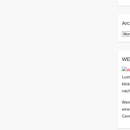
Arc
Arch
WE
Lust
klic
näch
Wenn
eine
Cent