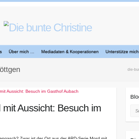
s
Über mich …
Mediadaten & Kooperationen
Unterstütze mich
öttgen
die-bu
Blo
mit Aussicht: Besuch im
Suc
Hengasch? Zwar ist der Ort aus der ARD-Serie Mord mit