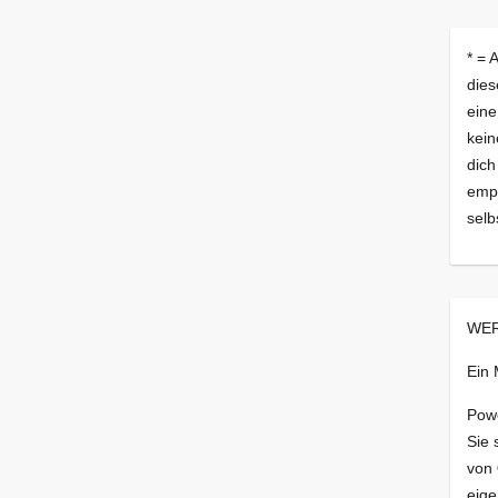
* = 
dies
eine
kein
dich
empf
selb
WER
Ein
Pow
Sie 
von
eige