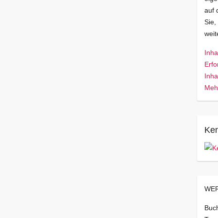
auf 
Sie,
wei
Inha
Erfo
Inha
Mehr
Ken
WER
Buch