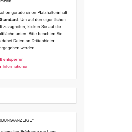
mziel!
sehen gerade einen Platzhalterinhalt
Standard
. Um auf den eigentlichen
lt zuzugreifen, klicken Sie auf die
ltfläche unten. Bitte beachten Sie,
 dabei Daten an Drittanbieter
tergegeben werden.
lt entsperren
 Informationen
BUNG/ANZEIGE*
 einmalige Erfahrung am Lago