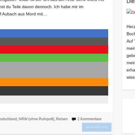
Die
nnst du Teile davon dennoch. Ich habe mir im
f Aubach aus Mord mit…
Herz
Boch
Auf 
mein
gebe
mei
erha
wiss
utschland
,
NRW (ohne Ruhrpott)
,
Reisen
2 Kommentare
weiterlesen