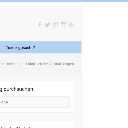
Texter gesucht?
nte-christine.de
Lohnt sich der Gasthof Röttgen
g durchsuchen
he