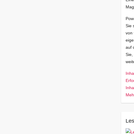
Mag
Pow
Sie 
von
eige
auf 
Sie,
wei
Inha
Erfo
Inha
Mehr
Les