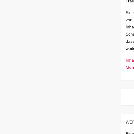
Trau
Sie 
von
Inha
Scha
dass
wei
Inha
Mehr
WER
Eine