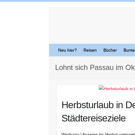
Skip
to
content
Neu hier?
Reisen
Bücher
Bunte
Lohnt sich Passau im Ok
Herbsturlaub in De
Städtereiseziele
Werbung / Anzeige Im Herbst unterneh