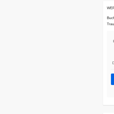
WER
Buch
Trau
D