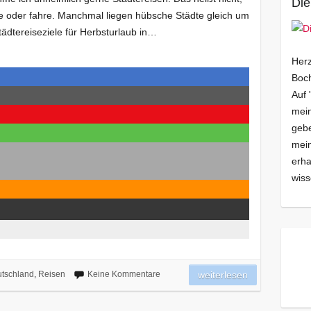
Die
ge oder fahre. Manchmal liegen hübsche Städte gleich um
 Städtereiseziele für Herbsturlaub in…
Herz
Boch
Auf 
mein
gebe
mei
erha
wiss
tschland
,
Reisen
Keine Kommentare
weiterlesen