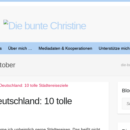
s
Über mich …
Mediadaten & Kooperationen
Unterstütze mich
tober
die-b
Blo
utschland: 10 tolle
Suc
me ich unheimlich gerne Städtereisen. Das heißt nicht,