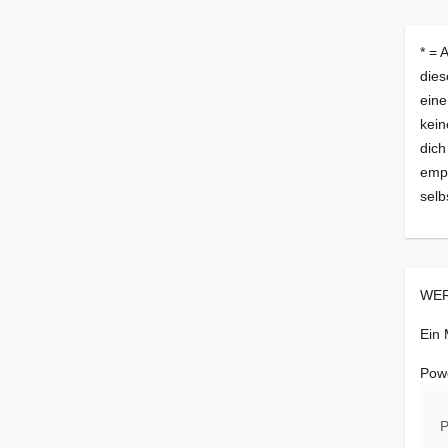
* = 
dies
eine
kein
dich
empf
selb
WER
Ein
Pow
P