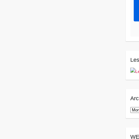
Les
Arc
Arch
WE