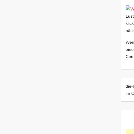
Lust
klic
näch
Wenn
eine
Cent
die-
im O