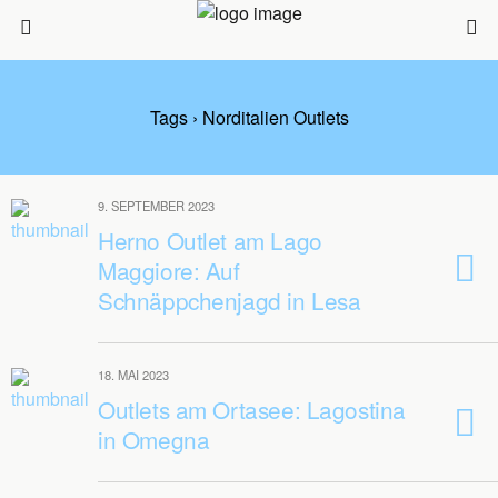
Tags › Norditalien Outlets
9. SEPTEMBER 2023
Herno Outlet am Lago
Maggiore: Auf
Schnäppchenjagd in Lesa
18. MAI 2023
Outlets am Ortasee: Lagostina
in Omegna