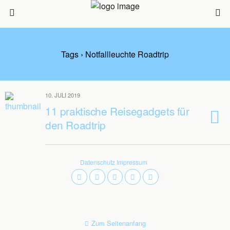
Tags › Notfallleuchte Roadtrip
10. JULI 2019
11 praktische Reisegadgets für
den Roadtrip
Datenschutz
Impressum
Zum Seitenanfang