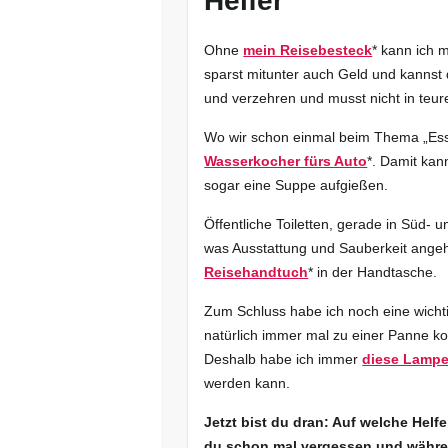
Helfer
Ohne
mein Reisebesteck
* kann ich m
sparst mitunter auch Geld und kannst 
und verzehren und musst nicht in teur
Wo wir schon einmal beim Thema „Esse
Wasserkocher fürs Auto
*. Damit kan
sogar eine Suppe aufgießen.
Öffentliche Toiletten, gerade in Süd-
was Ausstattung und Sauberkeit angeh
Reisehandtuch
* in der Handtasche.
Zum Schluss habe ich noch eine wicht
natürlich immer mal zu einer Panne ko
Deshalb habe ich immer
diese Lamp
werden kann.
Jetzt bist du dran: Auf welche Helf
du schon mal vergessen und währe