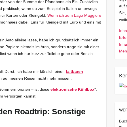
eder von der Summe der Pfandbons ein Eis. Zusätzlich
auf 
d praktisch, wenn du zum Beispiel in Italien unterwegs
Sie,
ur Karten oder Kleingeld.
Wenn ich zum Lago Maggiore
wei
monnaies dabei. Eins für Kleingeld mit Euro und eins mit
Inha
Erfo
in Auto alleine lasse, habe ich grundsätzlich immer ein
Inha
ne Papiere niemals im Auto, sondern trage sie mit einer
Mehr
lbst wenn ich nur kurz zur Toilette gehe oder Benzin
ft Durst. Ich habe mir kürzlich einen
faltbaren
Ken
hn auf meinen Reisen nicht mehr missen.
en Sommermonaten – ist diese
elektronische Kühlbox
*,
om versorgen kannst.
den Roadtrip: Sonstige
WER
Buch