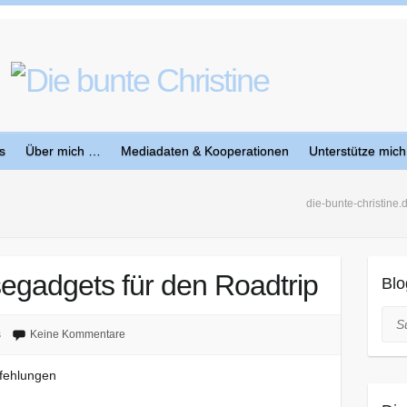
s
Über mich …
Mediadaten & Kooperationen
Unterstütze mich
die-bunte-christine.
segadgets für den Roadtrip
Blo
Suc
s
Keine Kommentare