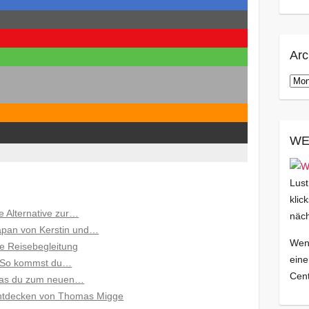
Arc
Arch
WE
Lust
klic
e Alternative zur…
näch
apan von Kerstin und…
Wenn
e Reisebegleitung
eine
l: So kommst du…
Cent
, was du zum neuen…
 entdecken von Thomas Migge