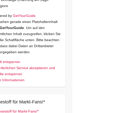
giore
ered by
GetYourGuide
sehen gerade einen Platzhalterinhalt
GetYourGuide
. Um auf den
ntlichen Inhalt zuzugreifen, klicken Sie
die Schaltfläche unten. Bitte beachten
 dass dabei Daten an Drittanbieter
tergegeben werden.
lt entsperren
rderlichen Service akzeptieren und
lte entsperren
 Informationen
estoff für Markt-Fans!*