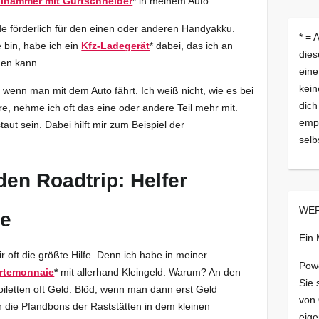
llhammer mit Gurtschneider
*
in meinem Auto.
ade förderlich für den einen oder anderen Handyakku.
* = 
 bin, habe ich ein
Kfz-Ladegerät
* dabei, das ich an
dies
ßen kann.
eine
kein
wenn man mit dem Auto fährt. Ich weiß nicht, wie es bei
dich
hre, nehme ich oft das eine oder andere Teil mehr mit.
empf
ut sein. Dabei hilft mir zum Beispiel der
selb
den Roadtrip: Helfer
WER
se
Ein
 mir oft die größte Hilfe. Denn ich habe in meiner
Pow
rtemonnaie
*
mit allerhand Kleingeld. Warum? An den
Sie 
oiletten oft Geld. Blöd, wenn man dann erst Geld
von
die Pfandbons der Raststätten in dem kleinen
eige