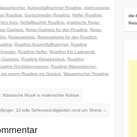
Wasserkocher
,
Autonotfallhammer Roadtrip
,
elektronische
box Roadtrip
,
Gurtschneider Roadtrip
,
Helfer Roadtrip
,
die-
 fürs Auto
,
Notfallleuchte Roadtrip
,
praktische Reise-
Reis
ise Gadgets
,
Reise-Gadgets für den Roadtrip
,
Reise-
rip
,
Reisegadgets
,
Reisegadgets für den Roadtrip
,
oadtrip
,
Roadtrip Autonotfallhammer
,
Roadtrip
chneider
,
Roadtrip Helfer
,
Roadtrip Kfz-Ladegerät
,
e-Gadgets
,
Roadtrip Reisebesteck
,
Roadtrip
oadtrip Rücksitzorganizer
,
Roadtrip Wasserkocher
,
bei einem Roadtrip ins Gepäck
,
Wasserkocher Roadtrip
 Klassische Musik in malerischer Kulisse
nfänger: 10 tolle Sehenswürdigkeiten rund um Stresa
→
Kommentar