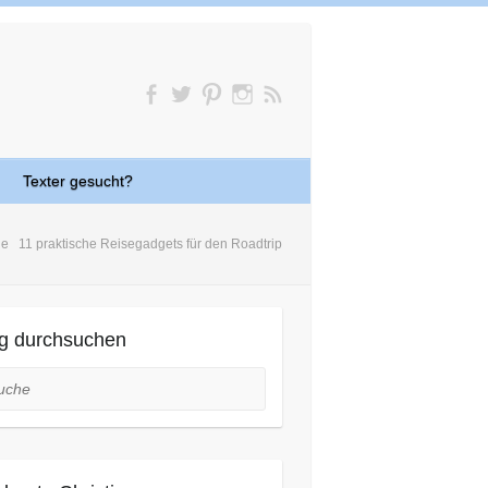
Texter gesucht?
de
11 praktische Reisegadgets für den Roadtrip
g durchsuchen
he