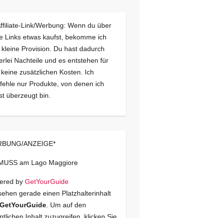
Affiliate-Link/Werbung: Wenn du über
e Links etwas kaufst, bekomme ich
 kleine Provision. Du hast dadurch
erlei Nachteile und es entstehen für
 keine zusätzlichen Kosten. Ich
ehle nur Produkte, von denen ich
st überzeugt bin.
BUNG/ANZEIGE*
 MUSS am Lago Maggiore
ered by
GetYourGuide
sehen gerade einen Platzhalterinhalt
GetYourGuide
. Um auf den
ntlichen Inhalt zuzugreifen, klicken Sie