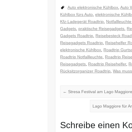
Auto elektronische Kühlbox
,
Auto 
Kühlbox fürs Auto
,
elektronische Kühl
Kfz-Ladegerät Roadtrip
,
Notfallleuchte
Gadgets
,
praktische Reisegadgets
,
Re
Gadgets Roadtrip
,
Reisebesteck Roadt
Reisegadgets Roadtrip
,
Reisehelfer R
elektronische Kühlbox
,
Roadtrip Gurts
Roadtrip Notfallleuchte
,
Roadtrip Reis
Reisegadgets
,
Roadtrip Reisehelfer
,
R
Rücksitzorganizer Roadtrip
,
Was muss 
←
Stresa Festival am Lago Maggiore:
Lago Maggiore für A
Schreibe einen 