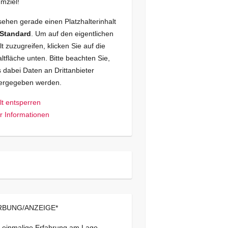
mziel!
sehen gerade einen Platzhalterinhalt
Standard
. Um auf den eigentlichen
lt zuzugreifen, klicken Sie auf die
ltfläche unten. Bitte beachten Sie,
 dabei Daten an Drittanbieter
tergegeben werden.
lt entsperren
 Informationen
BUNG/ANZEIGE*
 einmalige Erfahrung am Lago