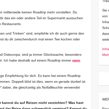
Trau
Sie 
ir mittlerweile keinen Roadtrip mehr vorstellen. Du
von
dir das ein oder andere Teil im Supermarkt aussuchen
Inha
e Restaurants.
Scha
n und Trinken“ sind, empfehle ich dir auch gerne den
dass
nst du dir zwischendurch mal einen Tee kochen oder
wei
Inha
 und Osteuropa, sind ja immer Glückssache, besonders
Mehr
t. Ich habe deshalb auf einem Roadtrip immer
mein
ige Empfehlung für dich. Es kann bei einem Roadtrip
mmen. Doppelt blöd ist dies, wenn es gerade dunkel ist.
e
* dabei, die gleichzeitig als Notfallleuchte verwendet
WER
er kannst du auf Reisen nicht verzichten? Was hast
nd der Reise dann schmerzlich vermisst? Kennst du
Eine