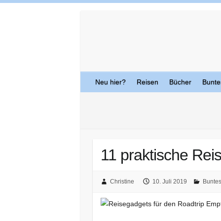
Skip
to
content
Neu hier?
Reisen
Bücher
Bunte
11 praktische Rei
Christine
10. Juli 2019
Bunte