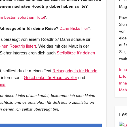
meinem nächsten Roadtrip dabei haben sollte?
Mag
 besten sofort ein Hotel
*.
Pow
Sie 
Jahresgebühr für deine Reise?
Dann klicke hier
*.
von
eige
z überzeugt von einem Roadtrip? Dann schaue dir
auf 
inen Roadtrip liefert
. Wie das mit der Maut in der
Sie,
 Sicher interessieren dich auch
Stellplätze für deinen
wei
Inha
 solltest du dir meinen Text
Reisegadgets für Hunde
Erfo
h interessant:
Geschenke für Roadtraveller
und
Inha
ans
.
Mehr
ber diese Links etwas kaufst, bekomme ich eine kleine
achteile und es entstehen für dich keine zusätzlichen
n denen ich selbst überzeugt bin.
Les