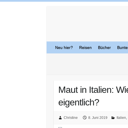
Skip
to
content
Neu hier?
Reisen
Bücher
Bunte
Maut in Italien: Wi
eigentlich?
Christine
8. Juni 2019
Italien
,