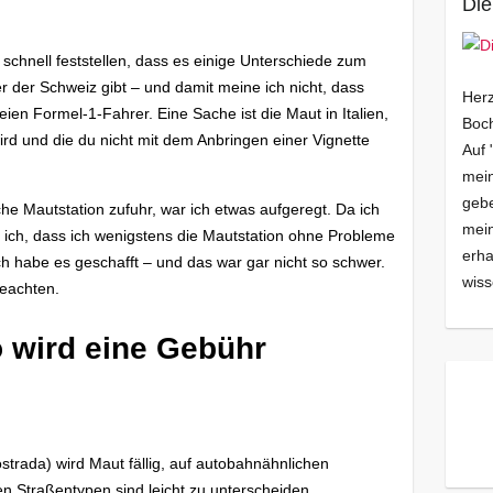
Die
u schnell feststellen, dass es einige Unterschiede zum
r der Schweiz gibt – und damit meine ich nicht, dass
Herz
eien Formel-1-Fahrer. Eine Sache ist die Maut in Italien,
Boch
rd und die du nicht mit dem Anbringen einer Vignette
Auf 
mein
gebe
sche Mautstation zufuhr, war ich etwas aufgeregt. Da ich
mei
te ich, dass ich wenigstens die Mautstation ohne Probleme
erha
ch habe es geschafft – und das war gar nicht so schwer.
wiss
beachten.
o wird eine Gebühr
ostrada) wird Maut fällig, auf autobahnähnlichen
en Straßentypen sind leicht zu unterscheiden.