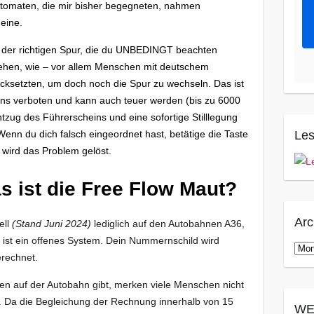
utomaten, die mir bisher begegneten, nahmen
heine.
l der richtigen Spur, die du UNBEDINGT beachten
sehen, wie – vor allem Menschen mit deutschem
cksetzten, um doch noch die Spur zu wechseln. Das ist
tens verboten und kann auch teuer werden (bis zu 6000
tzug des Führerscheins und eine sofortige Stilllegung
Les
Wenn du dich falsch eingeordnet hast, betätige die Taste
 wird das Problem gelöst.
as ist die Free Flow Maut?
Arc
ell
(Stand Juni 2024)
lediglich auf den Autobahnen A36,
 ist ein offenes System. Dein Nummernschild wird
Arch
erechnet.
en auf der Autobahn gibt, merken viele Menschen nicht
. Da die Begleichung der Rechnung innerhalb von 15
WE