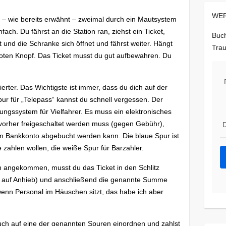
WER
– wie bereits erwähnt – zweimal durch ein Mautsystem
fach. Du fährst an die Station ran, ziehst ein Ticket,
Buch
t und die Schranke sich öffnet und fährst weiter. Hängt
Trau
n roten Knopf. Das Ticket musst du gut aufbewahren. Du
zierter. Das Wichtigste ist immer, dass du dich auf der
pur für „Telepass“ kannst du schnell vergessen. Der
hungssystem für Vielfahrer. Es muss ein elektronisches
 vorher freigeschaltet werden muss (gegen Gebühr),
D
m Bankkonto abgebucht werden kann. Die blaue Spur ist
te zahlen wollen, die weiße Spur für Barzahler.
on angekommen, musst du das Ticket in den Schlitz
ht auf Anhieb) und anschließend die genannte Summe
 wenn Personal im Häuschen sitzt, das habe ich aber
ch auf eine der genannten Spuren einordnen und zahlst