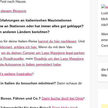
e Post nach Hause.
n diesem Blogpost
.
Lust
klic
 Erfahrungen an italienischen Mautstationen
näch
e an Stationen oder hat immer alles gut geklappt?
n anderen Ländern berichten?
Wenn
eine
 für deine Italien-Reise
kannst du hier nachlesen
. Und
Cent
ioniert, erkläre ich hier.
Wenn du mit dem Van
,
wo du deinen Camper am Lago Maggiore legal parken
r Roadtraveller
, mein
Roadtrip um den Lago Maggiore
ste Autopanne in Italien gemeistert habe
.
die-
t’s weitere Inspiration
*.
Wie 
n in Italien du besuchen möchtest?
Dann schaue dir
, Busse, Fähren und Co.?
Dann buche doch bei Omio
*.
 Jahresgebühr für deine Reise?
Dann klicke hier
*.