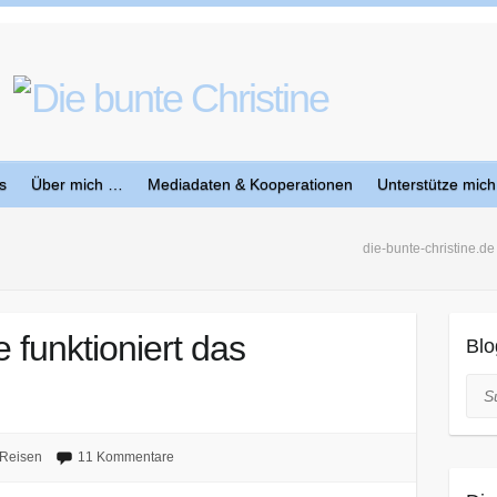
s
Über mich …
Mediadaten & Kooperationen
Unterstütze mich
die-bunte-christine.de
e funktioniert das
Blo
Suc
Reisen
11 Kommentare