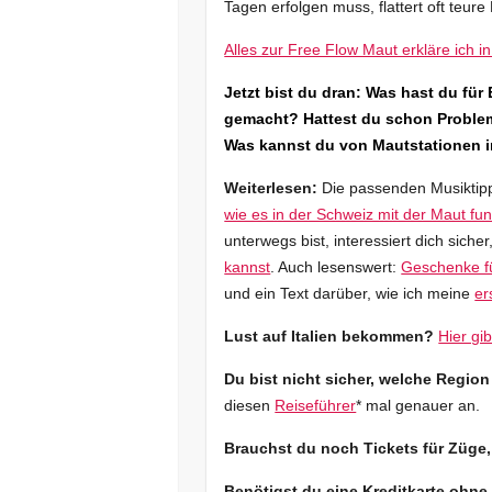
Tagen erfolgen muss, flattert oft teur
Alles zur Free Flow Maut erkläre ich i
Jetzt bist du dran: Was hast du für
gemacht? Hattest du schon Problem
Was kannst du von Mautstationen i
Weiterlesen:
Die passenden Musiktipps
wie es in der Schweiz mit der Maut funkt
unterwegs bist, interessiert dich sicher
kannst
. Auch lesenswert:
Geschenke fü
und ein Text darüber, wie ich meine
er
Lust auf Italien bekommen?
Hier gib
Du bist nicht sicher, welche Regio
diesen
Reiseführer
* mal genauer an.
Brauchst du noch Tickets für Züge
Benötigst du eine Kreditkarte ohne