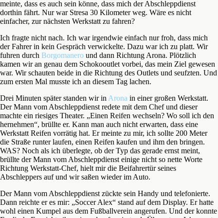
meinte, dass es auch sein könne, dass mich der Abschleppdienst
dorthin fährt. Nur war Stresa 30 Kilometer weg. Wäre es nicht
einfacher, zur nächsten Werkstatt zu fahren?
Ich fragte nicht nach. Ich war irgendwie einfach nur froh, dass mich
der Fahrer in kein Gespräch verwickelte. Dazu war ich zu platt. Wir
fuhren durch
Borgomanero
und dann Richtung Arona. Plötzlich
kamen wir an genau dem Schokooutlet vorbei, das mein Ziel gewesen
war. Wir schauten beide in die Richtung des Outlets und seufzten. Und
zum ersten Mal musste ich an diesem Tag lachen.
Drei Minuten später standen wir in
Arona
in einer großen Werkstatt.
Der Mann vom Abschleppdienst redete mit dem Chef und dieser
machte ein riesiges Theater. „Einen Reifen wechseln? Wo soll ich den
hernehmen“, brüllte er. Kann man auch nicht erwarten, dass eine
Werkstatt Reifen vorrätig hat. Er meinte zu mir, ich sollte 200 Meter
die Straße runter laufen, einen Reifen kaufen und ihm den bringen.
WAS? Noch als ich überlegte, ob der Typ das gerade ernst meint,
brüllte der Mann vom Abschleppdienst einige nicht so nette Worte
Richtung Werkstatt-Chef, hielt mir die Beifahrertür seines
Abschleppers auf und wir saßen wieder im Auto.
Der Mann vom Abschleppdienst zückte sein Handy und telefonierte.
Dann reichte er es mir: „Soccer Alex“ stand auf dem Display. Er hatte
wohl einen Kumpel aus dem Fußballverein angerufen. Und der konnte