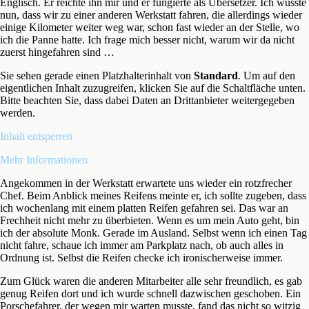
Englisch. Er reichte ihn mir und er fungierte als Übersetzer. Ich wusste
nun, dass wir zu einer anderen Werkstatt fahren, die allerdings wieder
einige Kilometer weiter weg war, schon fast wieder an der Stelle, wo
ich die Panne hatte. Ich frage mich besser nicht, warum wir da nicht
zuerst hingefahren sind …
Sie sehen gerade einen Platzhalterinhalt von
Standard
. Um auf den
eigentlichen Inhalt zuzugreifen, klicken Sie auf die Schaltfläche unten.
Bitte beachten Sie, dass dabei Daten an Drittanbieter weitergegeben
werden.
Inhalt entsperren
Mehr Informationen
Angekommen in der Werkstatt erwartete uns wieder ein rotzfrecher
Chef. Beim Anblick meines Reifens meinte er, ich sollte zugeben, dass
ich wochenlang mit einem platten Reifen gefahren sei. Das war an
Frechheit nicht mehr zu überbieten. Wenn es um mein Auto geht, bin
ich der absolute Monk. Gerade im Ausland. Selbst wenn ich einen Tag
nicht fahre, schaue ich immer am Parkplatz nach, ob auch alles in
Ordnung ist. Selbst die Reifen checke ich ironischerweise immer.
Zum Glück waren die anderen Mitarbeiter alle sehr freundlich, es gab
genug Reifen dort und ich wurde schnell dazwischen geschoben. Ein
Porschefahrer, der wegen mir warten musste, fand das nicht so witzig