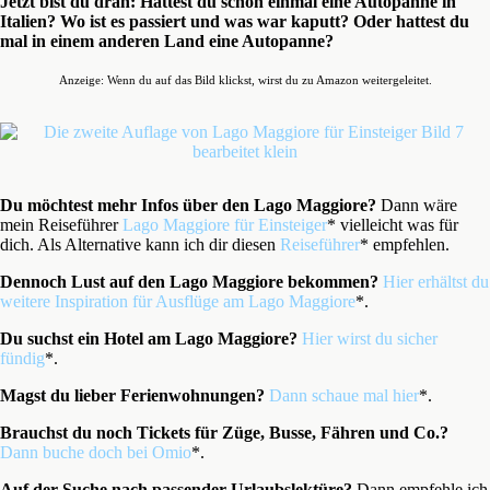
J
etzt bist du dran:
Hattest du schon einmal eine Autopanne in
Italien? Wo ist es passiert und was war kaputt? Oder hattest du
mal in einem anderen Land eine Autopanne?
Anzeige: Wenn du auf das Bild klickst, wirst du zu Amazon weitergeleitet.
Du möchtest mehr Infos über den Lago Maggiore?
Dann wäre
mein Reiseführer
Lago Maggiore für Einsteiger
* vielleicht was für
dich. Als Alternative kann ich dir diesen
Reiseführer
* empfehlen.
Dennoch Lust auf den Lago Maggiore bekommen?
Hier erhältst du
weitere Inspiration für Ausflüge am Lago Maggiore
*.
Du suchst ein Hotel am Lago Maggiore?
Hier wirst du sicher
fündig
*.
Magst du lieber Ferienwohnungen?
Dann schaue mal hier
*.
Brauchst du noch Tickets für Züge, Busse, Fähren und Co.?
Dann buche doch bei Omio
*.
Auf der Suche nach passender Urlaubslektüre?
Dann empfehle ich