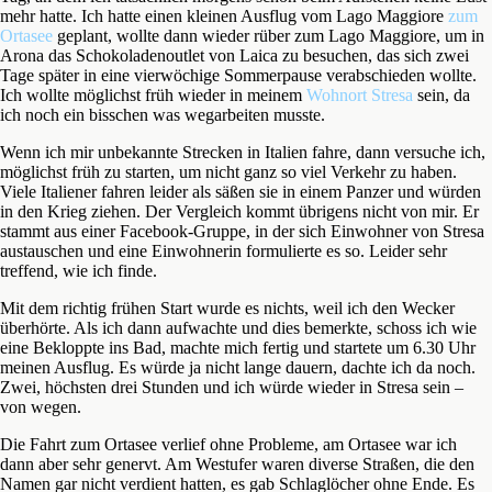
mehr hatte. Ich hatte einen kleinen Ausflug vom Lago Maggiore
zum
Ortasee
geplant, wollte dann wieder rüber zum Lago Maggiore, um in
Arona das Schokoladenoutlet von Laica zu besuchen, das sich zwei
Tage später in eine vierwöchige Sommerpause verabschieden wollte.
Ich wollte möglichst früh wieder in meinem
Wohnort Stresa
sein, da
ich noch ein bisschen was wegarbeiten musste.
Wenn ich mir unbekannte Strecken in Italien fahre, dann versuche ich,
möglichst früh zu starten, um nicht ganz so viel Verkehr zu haben.
Viele Italiener fahren leider als säßen sie in einem Panzer und würden
in den Krieg ziehen. Der Vergleich kommt übrigens nicht von mir. Er
stammt aus einer Facebook-Gruppe, in der sich Einwohner von Stresa
austauschen und eine Einwohnerin formulierte es so. Leider sehr
treffend, wie ich finde.
Mit dem richtig frühen Start wurde es nichts, weil ich den Wecker
überhörte. Als ich dann aufwachte und dies bemerkte, schoss ich wie
eine Bekloppte ins Bad, machte mich fertig und startete um 6.30 Uhr
meinen Ausflug. Es würde ja nicht lange dauern, dachte ich da noch.
Zwei, höchsten drei Stunden und ich würde wieder in Stresa sein –
von wegen.
Die Fahrt zum Ortasee verlief ohne Probleme, am Ortasee war ich
dann aber sehr genervt. Am Westufer waren diverse Straßen, die den
Namen gar nicht verdient hatten, es gab Schlaglöcher ohne Ende. Es