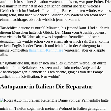
auch noch in so einer Situation warten zu müssen, war pure Folter. Die
Pessimistin in mir hat in der Zeit schon einmal überlegt, welches
Gebüsch sich im Umkreis für eine Pipi-Pause anbieten würde, wenn es
nötig wird, und nach wie vielen Stunden des Wartens ich wohl noch
einmal nachfrage, ob auch wirklich jemand kommt.
Tatsächlich dauerte es nur 90 Minuten, bis jemand kam. Und auch mit
diesem Menschen hatte ich Glück. Der Mann vom Abschleppdienst
war vielleicht 50 Jahre alt, etwas korpulent, freundlich und sehr
gemütlich. Er winkte schon von weitem, als er mich sah. Zwar konnte
er kein Englisch oder Deutsch und ich habe in der Aufregung fast
meine kompletten
Italienisch-Kenntnisse
vergessen, aber es klappte
alles.
Er signalisierte mir, dass er sich um alles kümmern werde. Ich durfte
mich auf den Beifahrersitz setzen und er fuhr meine Antje auf den
Abschleppwagen. Schneller als ich dachte, ging es von der Pampa
zurück in die Zivilisation. Nur wohin?
Autopanne in Italien: Die Reparatur
Die Dame von der Pannenhilfe hatte
mich am Telefon sogar nach meinem Wohnort in Italien gefragt und