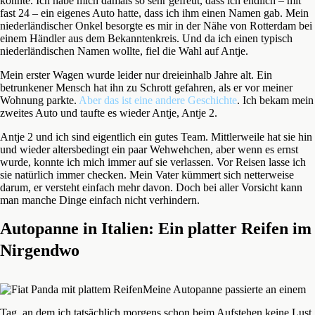
konnte. Ich habe mich damals so sehr gefreut, dass ich endlich – mit
fast 24 – ein eigenes Auto hatte, dass ich ihm einen Namen gab. Mein
niederländischer Onkel besorgte es mir in der Nähe von Rotterdam bei
einem Händler aus dem Bekanntenkreis. Und da ich einen typisch
niederländischen Namen wollte, fiel die Wahl auf Antje.
Mein erster Wagen wurde leider nur dreieinhalb Jahre alt. Ein
betrunkener Mensch hat ihn zu Schrott gefahren, als er vor meiner
Wohnung parkte.
Aber das ist eine andere Geschichte
. Ich bekam mein
zweites Auto und taufte es wieder Antje, Antje 2.
Antje 2 und ich sind eigentlich ein gutes Team. Mittlerweile hat sie hin
und wieder altersbedingt ein paar Wehwehchen, aber wenn es ernst
wurde, konnte ich mich immer auf sie verlassen. Vor Reisen lasse ich
sie natürlich immer checken. Mein Vater kümmert sich netterweise
darum, er versteht einfach mehr davon. Doch bei aller Vorsicht kann
man manche Dinge einfach nicht verhindern.
Autopanne in Italien: Ein platter Reifen im
Nirgendwo
Meine Autopanne passierte an einem
Tag, an dem ich tatsächlich morgens schon beim Aufstehen keine Lust