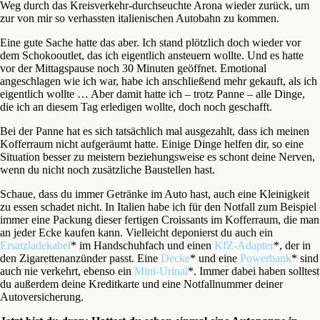
Weg durch das Kreisverkehr-durchseuchte Arona wieder zurück, um
zur von mir so verhassten italienischen Autobahn zu kommen.
Eine gute Sache hatte das aber. Ich stand plötzlich doch wieder vor
dem Schokooutlet, das ich eigentlich ansteuern wollte. Und es hatte
vor der Mittagspause noch 30 Minuten geöffnet. Emotional
angeschlagen wie ich war, habe ich anschließend mehr gekauft, als ich
eigentlich wollte … Aber damit hatte ich – trotz Panne – alle Dinge,
die ich an diesem Tag erledigen wollte, doch noch geschafft.
Bei der Panne hat es sich tatsächlich mal ausgezahlt, dass ich meinen
Kofferraum nicht aufgeräumt hatte. Einige Dinge helfen dir, so eine
Situation besser zu meistern beziehungsweise es schont deine Nerven,
wenn du nicht noch zusätzliche Baustellen hast.
Schaue, dass du immer Getränke im Auto hast, auch eine Kleinigkeit
zu essen schadet nicht. In Italien habe ich für den Notfall zum Beispiel
immer eine Packung dieser fertigen Croissants im Kofferraum, die man
an jeder Ecke kaufen kann. Vielleicht deponierst du auch ein
Ersatzladekabel
* im Handschuhfach und einen
KfZ-Adapter
*, der in
den Zigarettenanzünder passt. Eine
Decke
* und eine
Powerbank
* sind
auch nie verkehrt, ebenso ein
Mini-Urinal
*. Immer dabei haben solltest
du außerdem deine Kreditkarte und eine Notfallnummer deiner
Autoversicherung.