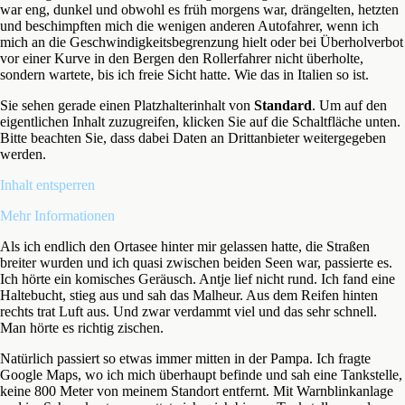
war eng, dunkel und obwohl es früh morgens war, drängelten, hetzten
und beschimpften mich die wenigen anderen Autofahrer, wenn ich
mich an die Geschwindigkeitsbegrenzung hielt oder bei Überholverbot
vor einer Kurve in den Bergen den Rollerfahrer nicht überholte,
sondern wartete, bis ich freie Sicht hatte. Wie das in Italien so ist.
Sie sehen gerade einen Platzhalterinhalt von
Standard
. Um auf den
eigentlichen Inhalt zuzugreifen, klicken Sie auf die Schaltfläche unten.
Bitte beachten Sie, dass dabei Daten an Drittanbieter weitergegeben
werden.
Inhalt entsperren
Mehr Informationen
Als ich endlich den Ortasee hinter mir gelassen hatte, die Straßen
breiter wurden und ich quasi zwischen beiden Seen war, passierte es.
Ich hörte ein komisches Geräusch. Antje lief nicht rund. Ich fand eine
Haltebucht, stieg aus und sah das Malheur. Aus dem Reifen hinten
rechts trat Luft aus. Und zwar verdammt viel und das sehr schnell.
Man hörte es richtig zischen.
Natürlich passiert so etwas immer mitten in der Pampa. Ich fragte
Google Maps, wo ich mich überhaupt befinde und sah eine Tankstelle,
keine 800 Meter von meinem Standort entfernt. Mit Warnblinkanlage