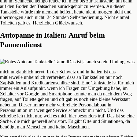
und im Schneckentempo rettete ich mich bis zur Tankstelle, um dann
auf den Boden der Tatsachen zurückgeholt zu werden. An dieser
Tankstelle würde mir niemand helfen, heute nicht, morgen nicht und
übermorgen auch nicht: 24 Stunden Selbstbedienung. Nicht einmal
Toiletten gab es. Herzlichen Glückwunsch.
Autopanne in Italien: Anruf beim
Pannendienst
Das ist ja auch so ein Unding, was
mich unglaublich nervt. In der Schweiz und in Italien ist das
mittlerweile unheimlich verbreitet, dass an Tankstellen nur noch
Zapfsäulen und Kreditkartenschlitze sind. Eine Tankstelle ist für mich
immer ein Anlaufpunkt, wenn ich Fragen zur Umgebung habe, im
Zeitalter vor Google und Smartphone konnte man da nach dem Weg
fragen, auf Toilette gehen und oft gab es noch eine kleine Werkstatt
nebenan. Dieser immer mehr verbreitete Personalabbau in
Personalunion mit weniger Service schmeckt mir nicht. Und das
schreibe ich nicht nur, weil es mich hier besonders traf. Das ist so eine
Sache, die mich generell sehr stört. Es gibt Orte und Situationen, da
benötigt man Menschen und keine Maschinen.