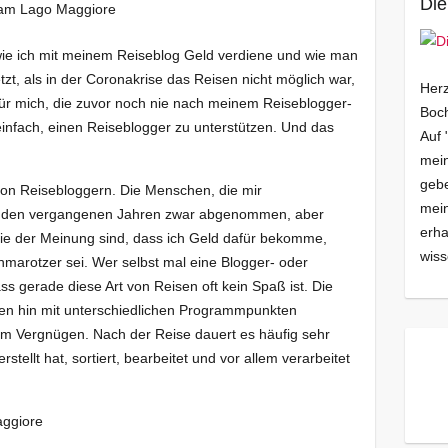
Die
wie ich mit meinem Reiseblog Geld verdiene und wie man
tzt, als in der Coronakrise das Reisen nicht möglich war,
Herz
 für mich, die zuvor noch nie nach meinem Reiseblogger-
Boch
t einfach, einen Reiseblogger zu unterstützen. Und das
Auf 
mein
gebe
ld von Reisebloggern. Die Menschen, die mir
mei
in den vergangenen Jahren zwar abgenommen, aber
erha
die der Meinung sind, dass ich Geld dafür bekomme,
wiss
marotzer sei. Wer selbst mal eine Blogger- oder
s gerade diese Art von Reisen oft kein Spaß ist. Die
oben hin mit unterschiedlichen Programmpunkten
nem Vergnügen. Nach der Reise dauert es häufig sehr
stellt hat, sortiert, bearbeitet und vor allem verarbeitet