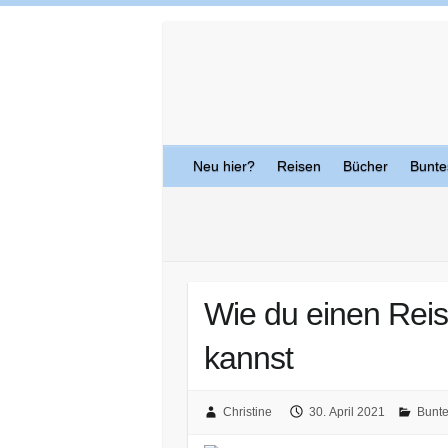
Skip
to
content
Neu hier?
Reisen
Bücher
Bunte
Wie du einen Reis
kannst
Christine
30. April 2021
Bunt