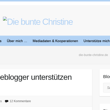
s
Über mich …
Mediadaten & Kooperationen
Unterstütze mich
die-bunte-christine.de
eblogger unterstützen
Blo
Suc
es
12 Kommentare