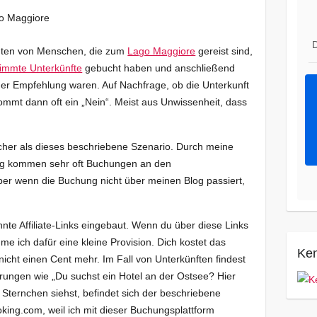
D
hten von Menschen, die zum
Lago Maggiore
gereist sind,
immte Unterkünfte
gebucht haben und anschließend
ner Empfehlung waren. Auf Nachfrage, ob die Unterkunft
mmt dann oft ein „Nein“. Meist aus Unwissenheit, dass
licher als dieses beschriebene Szenario. Durch meine
g kommen sehr oft Buchungen an den
ber wenn die Buchung nicht über meinen Blog passiert,
nte Affiliate-Links eingebaut. Wenn du über diese Links
e ich dafür eine kleine Provision. Dich kostet das
Ken
icht einen Cent mehr. Im Fall von Unterkünften findest
rungen wie „Du suchst ein Hotel an der Ostsee? Hier
s Sternchen siehst, befindet sich der beschriebene
Booking.com, weil ich mit dieser Buchungsplattform