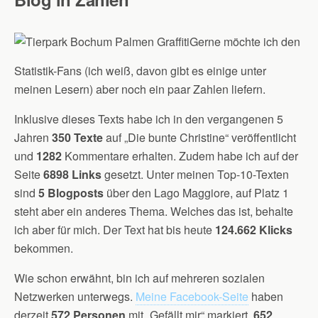
Gerne möchte ich den
Statistik-Fans (ich weiß, davon gibt es einige unter
meinen Lesern) aber noch ein paar Zahlen liefern.
Inklusive dieses Texts habe ich in den vergangenen 5
Jahren
350 Texte
auf „Die bunte Christine“ veröffentlicht
und
1282
Kommentare erhalten. Zudem habe ich auf der
Seite
6898 Links
gesetzt. Unter meinen Top-10-Texten
sind
5 Blogposts
über den Lago Maggiore, auf Platz 1
steht aber ein anderes Thema. Welches das ist, behalte
ich aber für mich. Der Text hat bis heute
124.662 Klicks
bekommen.
Wie schon erwähnt, bin ich auf mehreren sozialen
Netzwerken unterwegs.
Meine Facebook-Seite
haben
derzeit
572 Personen
mit „Gefällt mir“ markiert,
652