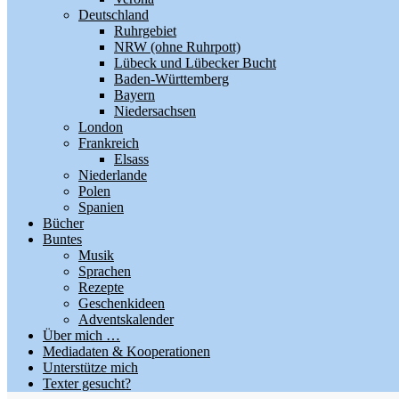
Deutschland
Ruhrgebiet
NRW (ohne Ruhrpott)
Lübeck und Lübecker Bucht
Baden-Württemberg
Bayern
Niedersachsen
London
Frankreich
Elsass
Niederlande
Polen
Spanien
Bücher
Buntes
Musik
Sprachen
Rezepte
Geschenkideen
Adventskalender
Über mich …
Mediadaten & Kooperationen
Unterstütze mich
Texter gesucht?