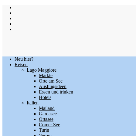
Skip
to
content
Neu hier?
Reisen
Lago Maggiore
Märkte
Orte am See
Ausflugsideen
Essen und trinken
Hotels
Italien
Mailand
Gardasee
Ortasee
Comer See
Turin
Verona