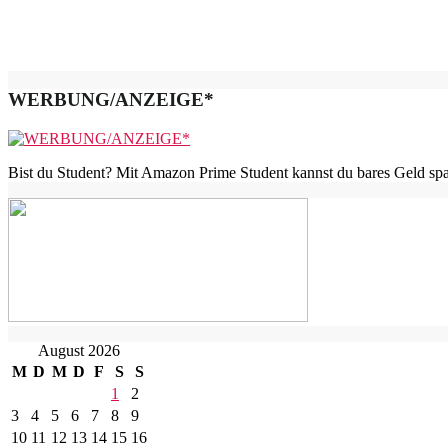
WERBUNG/ANZEIGE*
Bist du Student? Mit Amazon Prime Student kannst du bares Geld spar
August 2026
M
D
M
D
F
S
S
1
2
3
4
5
6
7
8
9
10
11
12
13
14
15
16