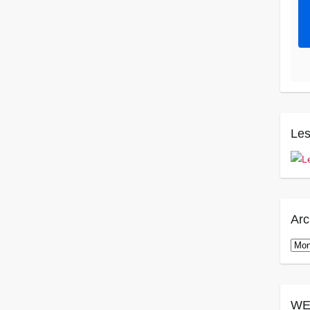
Les
Arc
Arch
WE