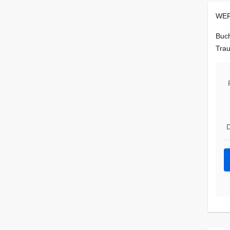
WER
Buch
Trau
D