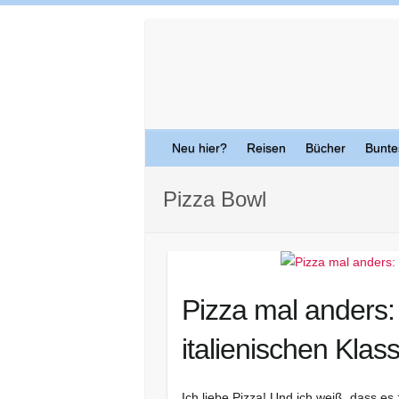
Skip
to
content
Neu hier?
Reisen
Bücher
Bunte
Pizza Bowl
Pizza mal anders:
italienischen Klas
Ich liebe Pizza! Und ich weiß, dass es