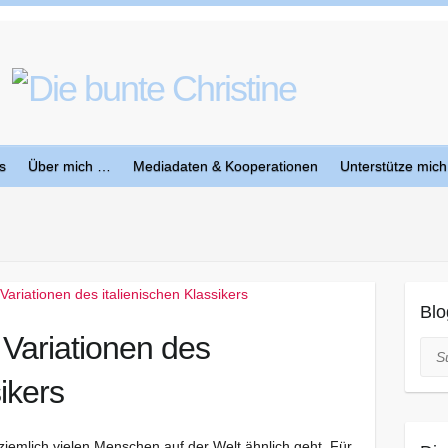
s
Über mich …
Mediadaten & Kooperationen
Unterstütze mich
Blo
 Variationen des
Suc
sikers
 ziemlich vielen Menschen auf der Welt ähnlich geht. Für