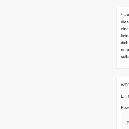
* = 
dies
eine
kein
dich
empf
selb
WER
Ein
Pow
P