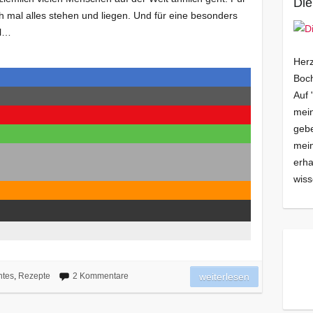
Die
ch mal alles stehen und liegen. Und für eine besonders
al…
Herz
Boch
Auf 
mein
gebe
mei
erha
wiss
ntes
,
Rezepte
2 Kommentare
weiterlesen