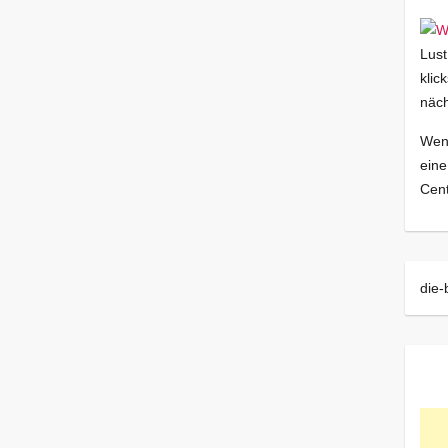
Lust
klic
näch
Wenn
eine
Cent
die-