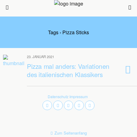
Tags › Pizza Sticks
23. JANUAR 2021
Pizza mal anders: Variationen
des italienischen Klassikers
Datenschutz
Impressum
Zum Seitenanfang