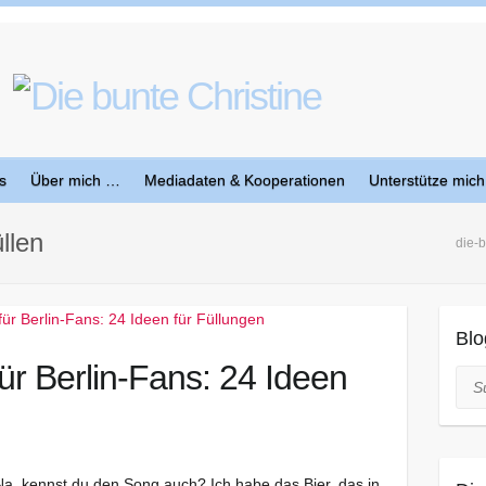
s
Über mich …
Mediadaten & Kooperationen
Unterstütze mich
llen
die-b
Blo
ür Berlin-Fans: 24 Ideen
Suc
“ Na, kennst du den Song auch? Ich habe das Bier, das in