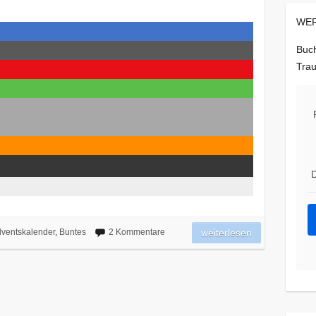
WER
Buch
Trau
D
ventskalender
,
Buntes
2 Kommentare
weiterlesen