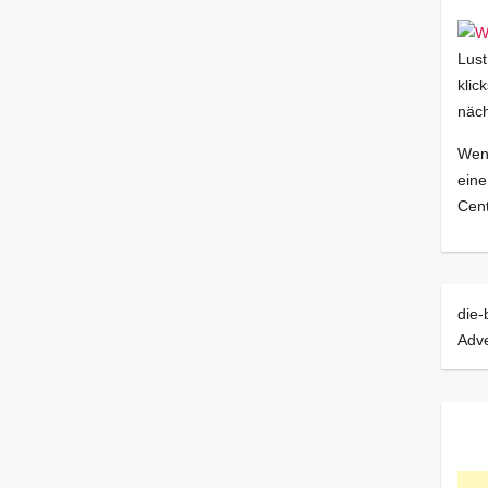
Lust
klic
näch
Wenn
eine
Cent
die-
Adve