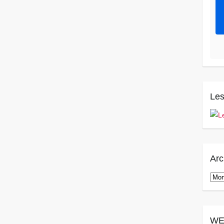
Les
Arc
Arch
WE