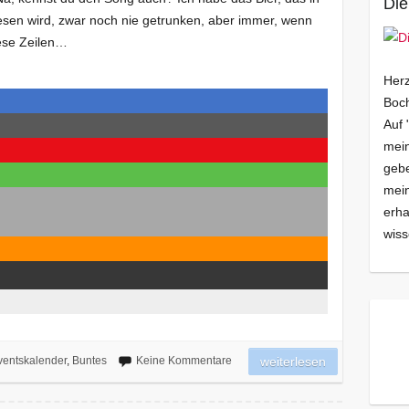
Die
sen wird, zwar noch nie getrunken, aber immer, wenn
iese Zeilen…
Herz
Boch
Auf 
mein
gebe
mei
erha
wiss
entskalender
,
Buntes
Keine Kommentare
weiterlesen