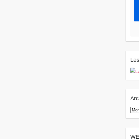
Les
Arc
Arch
WE