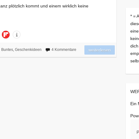
ganz plötzlich kommt und einem wirklich keine
* = 
dies
eine
kein
dich
Buntes
,
Geschenkideen
4 Kommentare
weiterlesen
empf
selb
WER
Ein
Pow
P