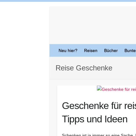
Skip
to
content
Neu hier?
Reisen
Bücher
Bunte
Reise Geschenke
Geschenke für reis
Tipps und Ideen
Schenken ist ja immer so eine Sache. 