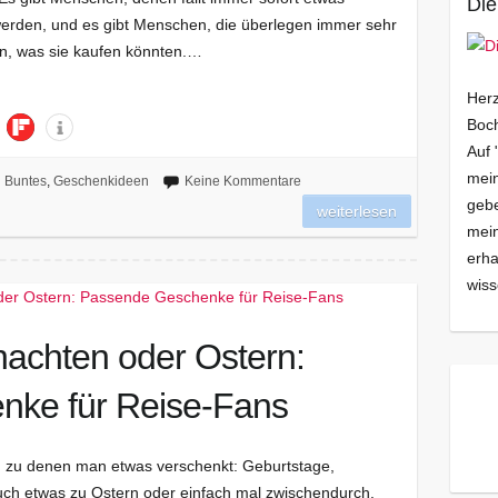
Die
erden, und es gibt Menschen, die überlegen immer sehr
 ein, was sie kaufen könnten.…
Herz
Boch
Auf 
mein
Buntes
,
Geschenkideen
Keine Kommentare
gebe
weiterlesen
mei
erha
wiss
nachten oder Ostern:
nke für Reise-Fans
n, zu denen man etwas verschenkt: Geburtstage,
h etwas zu Ostern oder einfach mal zwischendurch.