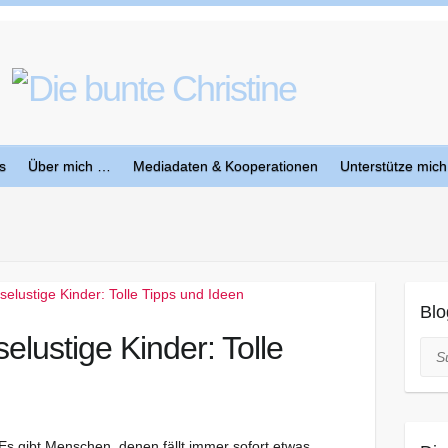
s
Über mich …
Mediadaten & Kooperationen
Unterstütze mich
Blo
elustige Kinder: Tolle
Suc
Es gibt Menschen, denen fällt immer sofort etwas