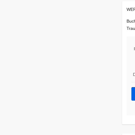
WER
Buch
Trau
D