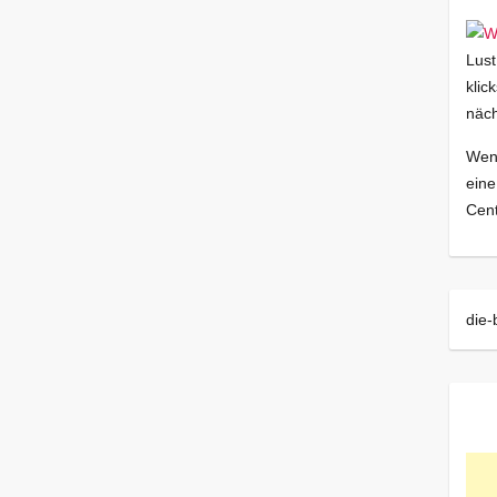
Lust
klic
näch
Wenn
eine
Cent
die-