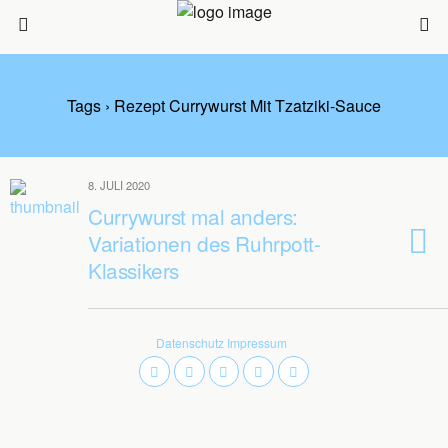
Tags › Rezept Currywurst Mit Tzatziki-Sauce
8. JULI 2020
Currywurst mal anders:
Variationen des Ruhrpott-
Klassikers
Datenschutz
Impressum