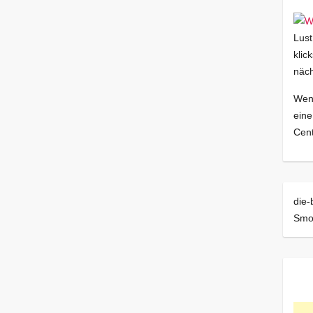
Lust
klic
näch
Wenn
eine
Cent
die-
Smo