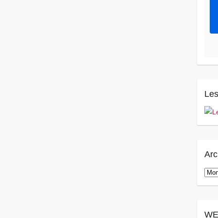
Les
Arc
Arch
WE