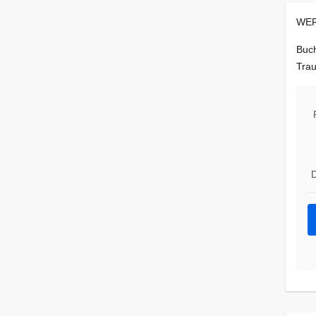
WER
Buch
Trau
D