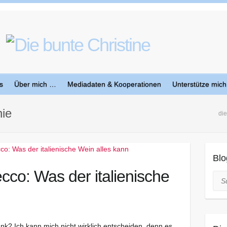
s
Über mich …
Mediadaten & Kooperationen
Unterstütze mich
ie
die
Blo
cco: Was der italienische
Suc
ränk? Ich kann mich nicht wirklich entscheiden, denn es