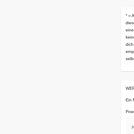
* = 
dies
eine
kein
dich
empf
selb
WER
Ein
Pow
P