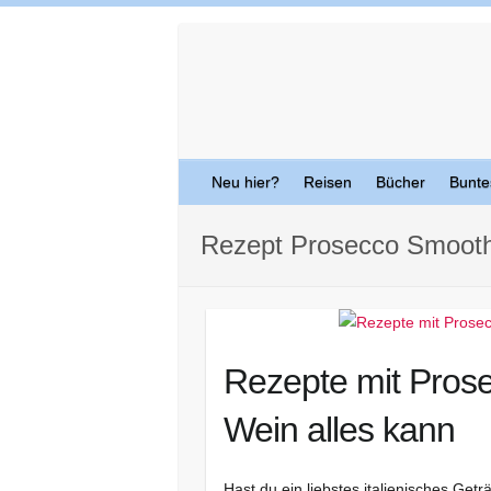
Skip
to
content
Neu hier?
Reisen
Bücher
Bunte
Rezept Prosecco Smooth
Rezepte mit Prose
Wein alles kann
Hast du ein liebstes italienisches Get