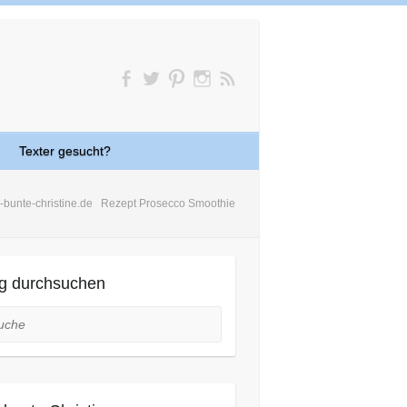
Texter gesucht?
-bunte-christine.de
Rezept Prosecco Smoothie
g durchsuchen
he