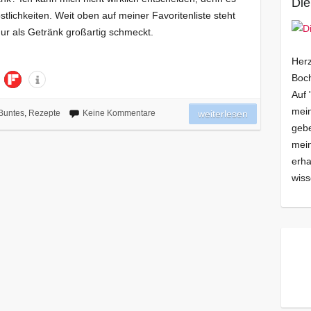
Die
Köstlichkeiten. Weit oben auf meiner Favoritenliste steht
 nur als Getränk großartig schmeckt.
Herz
Boch
Auf 
mein
Buntes
,
Rezepte
Keine Kommentare
weiterlesen
gebe
mei
erha
wiss