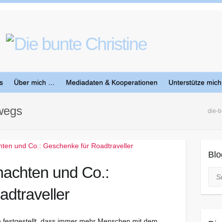
s
Über mich …
Mediadaten & Kooperationen
Unterstütze mich
rwegs
die-b
Blo
nachten und Co.:
Suc
dtraveller
 festgestellt, dass immer mehr Menschen mit dem