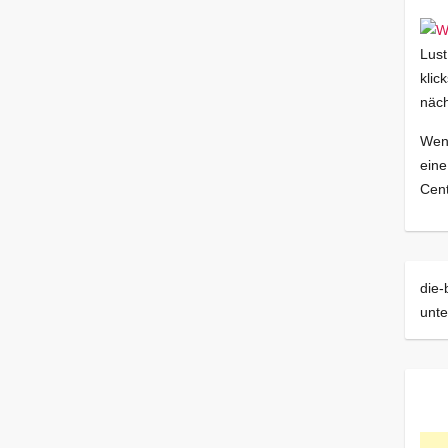
Lust
klic
näch
Wenn
eine
Cent
die-
unt