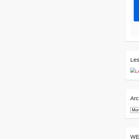
Les
Arc
Arch
WE