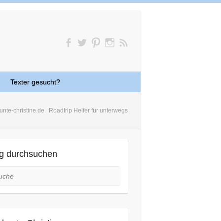
Texter gesucht?
unte-christine.de
Roadtrip Helfer für unterwegs
g durchsuchen
he