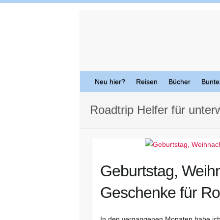
Skip
to
content
Neu hier?
Reisen
Bücher
Bunte
Roadtrip Helfer für unte
Geburtstag, Weih
Geschenke für Roa
In den vergangenen Monaten habe ich