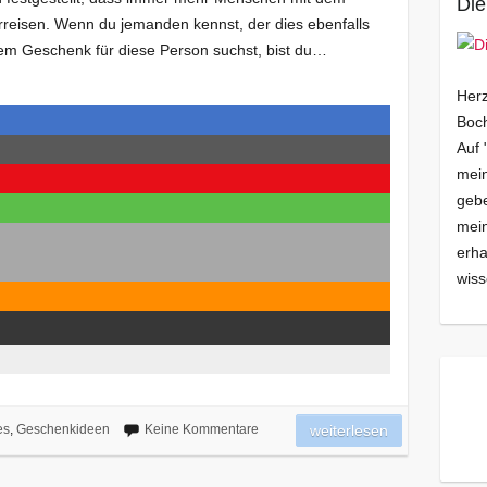
Die
reisen. Wenn du jemanden kennst, der dies ebenfalls
em Geschenk für diese Person suchst, bist du…
Herz
Boch
Auf 
mein
gebe
mei
erha
wiss
es
,
Geschenkideen
Keine Kommentare
weiterlesen