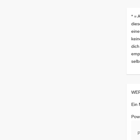
* = 
dies
eine
kein
dich
empf
selb
WER
Ein
Pow
P