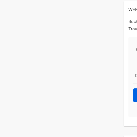
WER
Buch
Trau
D