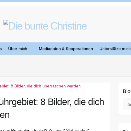
s
Über mich …
Mediadaten & Kooperationen
Unterstütze mich
Blo
rgebiet: 8 Bilder, die dich
Suc
den
an das Ruhrgebiet denkst? Zechen? Stahlwerke?