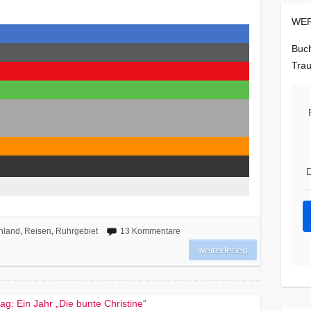
WER
Buch
Trau
D
hland
,
Reisen
,
Ruhrgebiet
13 Kommentare
weiterlesen