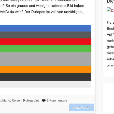
Die
n? So ein graues und wenig einladendes Bild haben
weißt du was? Der Ruhrpott ist voll von unzähligen…
Herz
Boch
Auf 
mein
gebe
mei
erha
wiss
schland
,
Reisen
,
Ruhrgebiet
2 Kommentare
weiterlesen