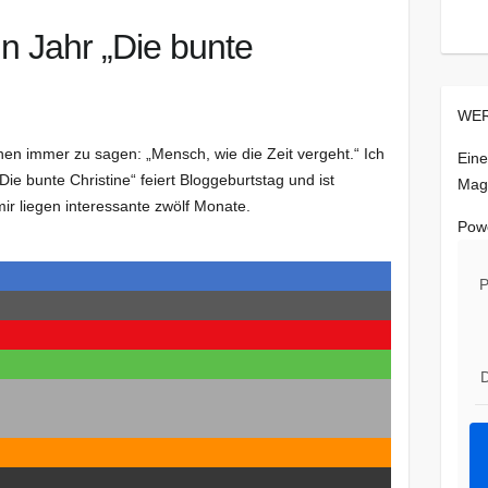
in Jahr „Die bunte
WER
nen immer zu sagen: „Mensch, wie die Zeit vergeht.“ Ich
Eine
ie bunte Christine“ feiert Bloggeburtstag und ist
Mag
 mir liegen interessante zwölf Monate.
Pow
P
D