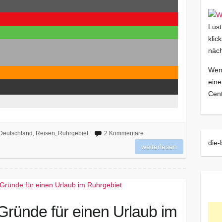
Lust
klic
näch
Wenn
eine
Cent
Deutschland
,
Reisen
,
Ruhrgebiet
2 Kommentare
die-
weiterlesen
 Gründe für einen Urlaub im