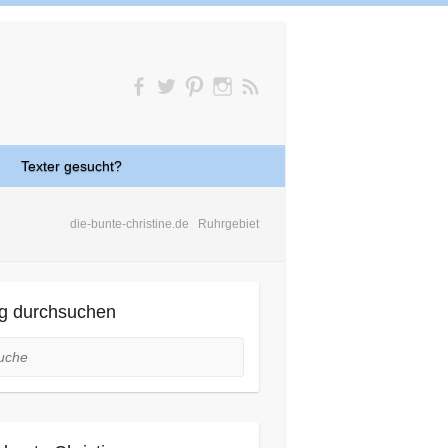
Texter gesucht?
die-bunte-christine.de
Ruhrgebiet
g durchsuchen
he