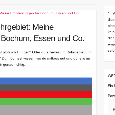
* = 
dies
uhrgebiet: Meine
eine
kein
 Bochum, Essen und Co.
dich
empf
selb
t plötzlich Hunger? Oder du arbeitest im Ruhrgebiet und
? Du möchtest wissen, wo du mittags gut und günstig im
ir genau richtig.…
WER
Ein
Pow
P