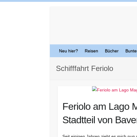
Skip
to
content
Neu hier?
Reisen
Bücher
Bunte
Schifffahrt Feriolo
Feriolo am Lago 
Stadtteil von Bav
Seit einigen Jahren zieht es mich nu