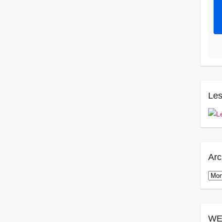
Les
Arc
Arch
WE