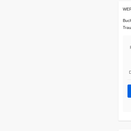
WER
Buch
Trau
D