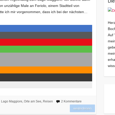
Die
 unzählige Male an Feriolo, einem Stadtteil von
tte ich mir vorgenommen, dass ich bei der nächsten…
Herz
Boch
Auf 
mein
gebe
mei
erha
wiss
Lago Maggiore
,
Orte am See
,
Reisen
2 Kommentare
weiterlesen