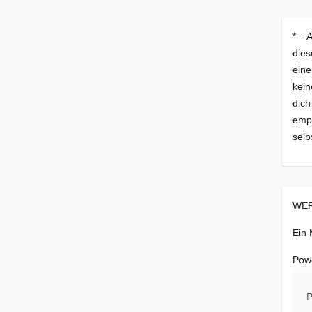
* = 
dies
eine
kein
dich
empf
selb
WER
Ein
Pow
P