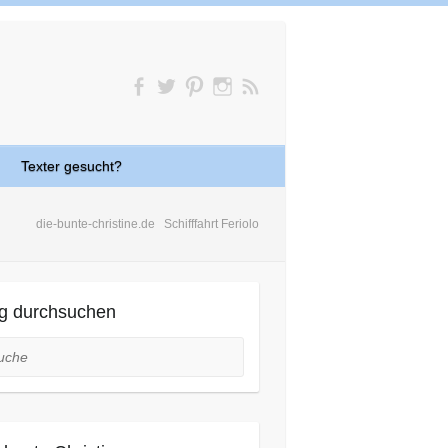
Texter gesucht?
die-bunte-christine.de
Schifffahrt Feriolo
g durchsuchen
he