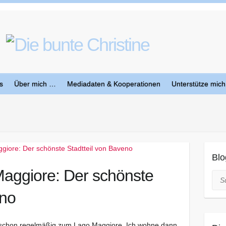
s
Über mich …
Mediadaten & Kooperationen
Unterstütze mich
Blo
Maggiore: Der schönste
Suc
eno
n schon regelmäßig zum Lago Maggiore. Ich wohne dann