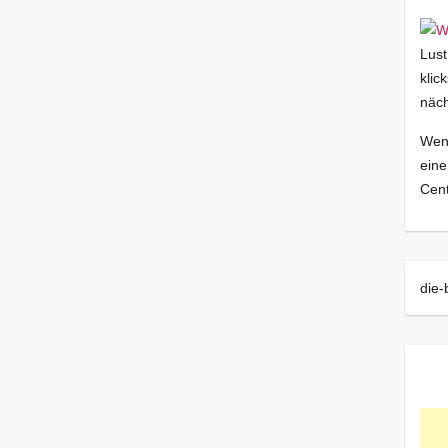
Lust
klic
näch
Wenn
eine
Cent
die-