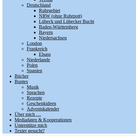
Deutschland
Ruhrgebiet
NRW (ohne Ruhrpott)
Lübeck und Lübecker Bucht
Baden-Württemberg
Bayern
Niedersachsen
London
Frankreich
Elsass
Niederlande
Polen
Spanien
Bücher
Buntes
Musik
Sprachen
Rezepte
Geschenkideen
Adventskalender
Über mich …
Mediadaten & Kooperationen
Unterstütze mich
Texter gesucht?