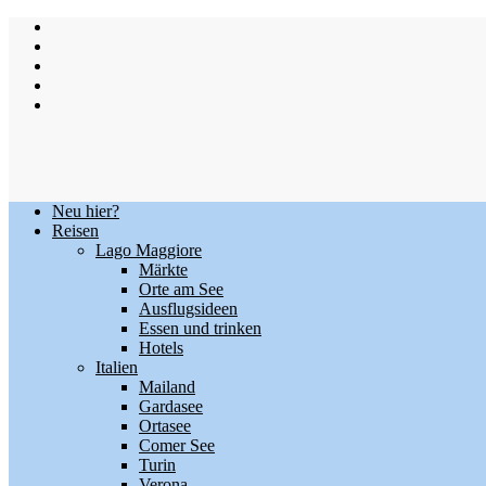
Skip
to
content
Neu hier?
Reisen
Lago Maggiore
Märkte
Orte am See
Ausflugsideen
Essen und trinken
Hotels
Italien
Mailand
Gardasee
Ortasee
Comer See
Turin
Verona