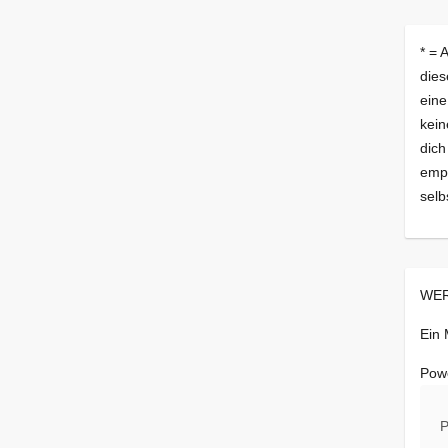
* = 
dies
eine
kein
dich
empf
selb
WER
Ein
Pow
P