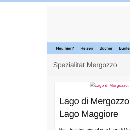
Skip
to
content
Neu hier?
Reisen
Bücher
Bunte
Spezialität Mergozzo
Lago di Mergozzo:
Lago Maggiore
Hast du schon einmal vom Lago di Merg