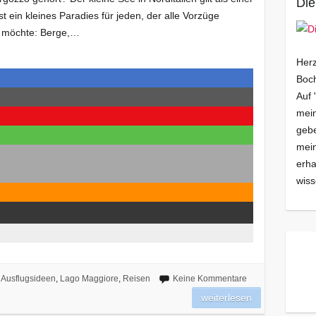
Die
 ein kleines Paradies für jeden, der alle Vorzüge
en möchte: Berge,…
Herz
Boch
Auf 
mein
gebe
mei
erha
wiss
Ausflugsideen
,
Lago Maggiore
,
Reisen
Keine Kommentare
weiterlesen