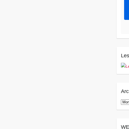
Les
Arc
Arch
WE