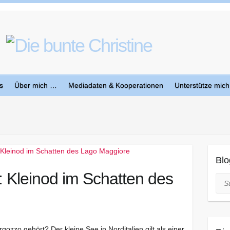
s
Über mich …
Mediadaten & Kooperationen
Unterstütze mich
Blo
 Kleinod im Schatten des
Suc
ozzo gehört? Der kleine See in Norditalien gilt als einer