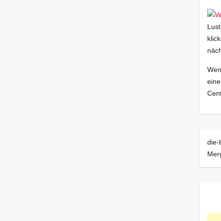
Lust
klic
näch
Wenn
eine
Cent
die-
Mer