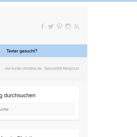
Texter gesucht?
die-bunte-christine.de
Spezialität Mergozzo
g durchsuchen
he