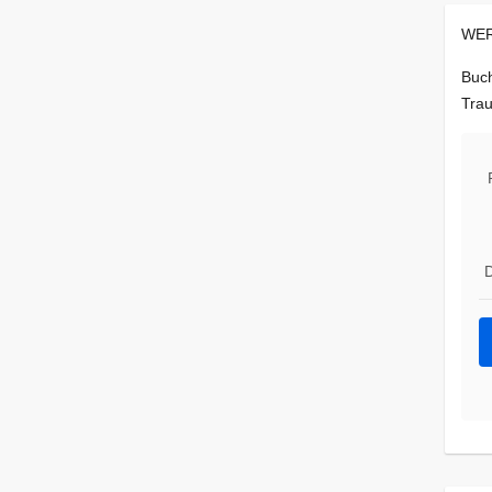
WER
Buch
Trau
D