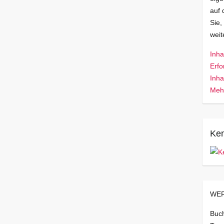
auf 
Sie,
wei
Inha
Erfo
Inha
Mehr
Ken
WER
Buch