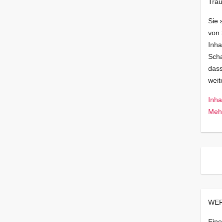
Trau
Sie 
von
Inha
Scha
dass
wei
Inha
Mehr
WER
Eine