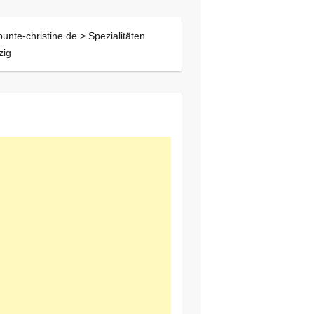
bunte-christine.de >
Spezialitäten
zig