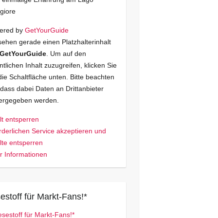
giore
ered by
GetYourGuide
sehen gerade einen Platzhalterinhalt
GetYourGuide
. Um auf den
ntlichen Inhalt zuzugreifen, klicken Sie
die Schaltfläche unten. Bitte beachten
 dass dabei Daten an Drittanbieter
tergegeben werden.
lt entsperren
rderlichen Service akzeptieren und
lte entsperren
 Informationen
estoff für Markt-Fans!*