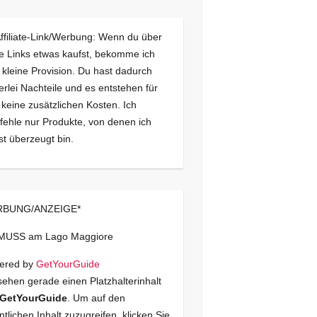
Affiliate-Link/Werbung: Wenn du über
e Links etwas kaufst, bekomme ich
 kleine Provision. Du hast dadurch
erlei Nachteile und es entstehen für
 keine zusätzlichen Kosten. Ich
ehle nur Produkte, von denen ich
st überzeugt bin.
BUNG/ANZEIGE*
 MUSS am Lago Maggiore
ered by
GetYourGuide
sehen gerade einen Platzhalterinhalt
GetYourGuide
. Um auf den
ntlichen Inhalt zuzugreifen, klicken Sie