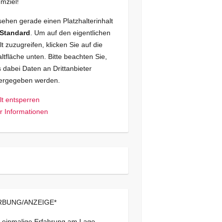
mziel!
sehen gerade einen Platzhalterinhalt
Standard
. Um auf den eigentlichen
lt zuzugreifen, klicken Sie auf die
ltfläche unten. Bitte beachten Sie,
 dabei Daten an Drittanbieter
tergegeben werden.
lt entsperren
 Informationen
BUNG/ANZEIGE*
 einmalige Erfahrung am Lago