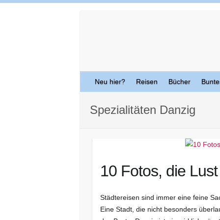
Skip
to
content
Neu hier?
Reisen
Bücher
Bunte
Spezialitäten Danzig
10 Fotos, die Lus
Städtereisen sind immer eine feine Sa
Eine Stadt, die nicht besonders überla