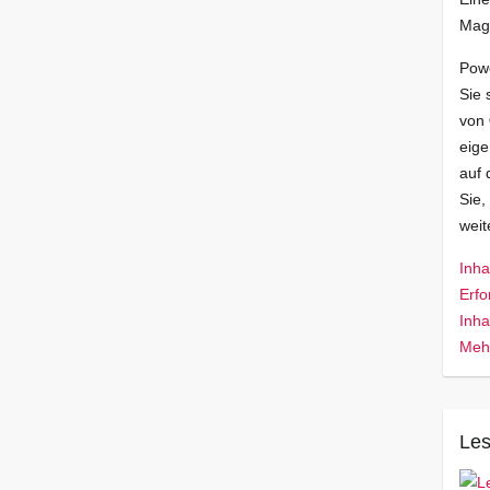
Mag
Pow
Sie 
von
eige
auf 
Sie,
wei
Inha
Erfo
Inha
Mehr
Les