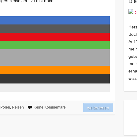
stiges Reiseziel. Du bist noch…
Die
Herz
Boch
Auf 
mein
gebe
mei
erha
wiss
Polen
,
Reisen
Keine Kommentare
weiterlesen