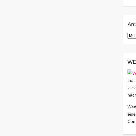
Arc
Arch
WE
Lust
klic
näch
Wenn
eine
Cent