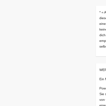
* = 
dies
eine
kein
dich
empf
selb
WER
Ein
Pow
Sie 
von
eige