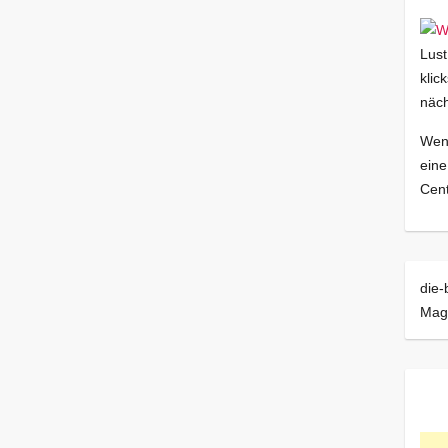
Lust
klic
näch
Wenn
eine
Cent
die-
Mag