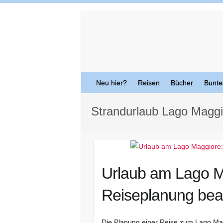
Skip
to
content
Neu hier?
Reisen
Bücher
Bunte
Strandurlaub Lago Maggi
Urlaub am Lago M
Reiseplanung beac
Die Planung einer Reise zum Lago Mag