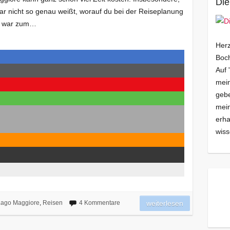
Die
r nicht so genau weißt, worauf du bei der Reiseplanung
h war zum…
Herz
Boch
Auf 
mein
gebe
mei
erha
wiss
ago Maggiore
,
Reisen
4 Kommentare
weiterlesen