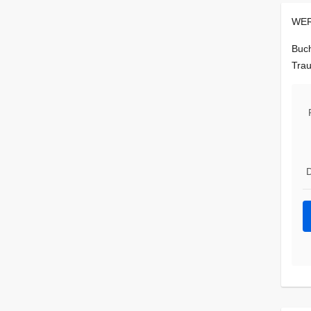
WER
Buch
Trau
D