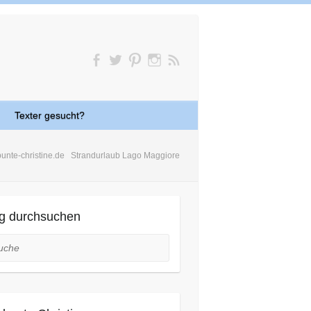
Texter gesucht?
bunte-christine.de
Strandurlaub Lago Maggiore
g durchsuchen
he