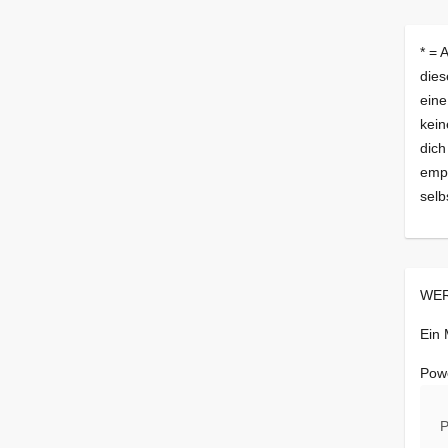
* = 
dies
eine
kein
dich
empf
selb
WER
Ein
Pow
P