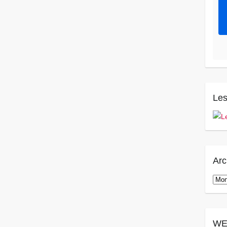
Les
Arc
Arch
WE