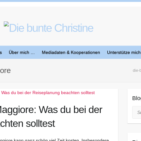
s
Über mich …
Mediadaten & Kooperationen
Unterstütze mich
ore
die-
Blo
aggiore: Was du bei der
Suc
hten solltest
giore kann ganz schön viel Zeit kosten. Insbesondere,