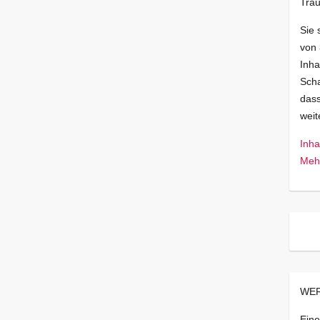
Trau
Sie 
von
Inha
Scha
dass
wei
Inha
Mehr
WER
Eine