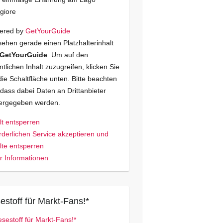
giore
ered by
GetYourGuide
sehen gerade einen Platzhalterinhalt
GetYourGuide
. Um auf den
ntlichen Inhalt zuzugreifen, klicken Sie
die Schaltfläche unten. Bitte beachten
 dass dabei Daten an Drittanbieter
tergegeben werden.
lt entsperren
rderlichen Service akzeptieren und
lte entsperren
 Informationen
estoff für Markt-Fans!*