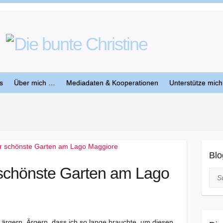
s
Über mich …
Mediadaten & Kooperationen
Unterstütze mich
Blo
r schönste Garten am Lago
Suc
ärgern. Ärgern, dass ich so lange brauchte, um diesen