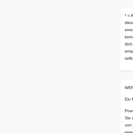
* = 
dies
eine
kein
dich
empf
selb
WER
Ein
Pow
Sie 
von
eige