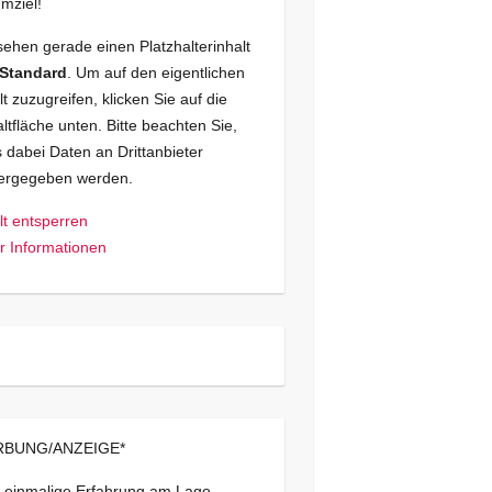
mziel!
sehen gerade einen Platzhalterinhalt
Standard
. Um auf den eigentlichen
lt zuzugreifen, klicken Sie auf die
ltfläche unten. Bitte beachten Sie,
 dabei Daten an Drittanbieter
tergegeben werden.
lt entsperren
 Informationen
BUNG/ANZEIGE*
 einmalige Erfahrung am Lago