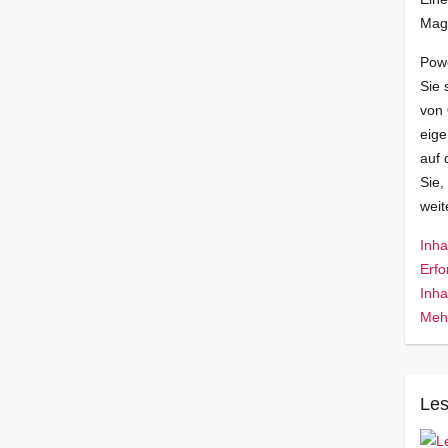
Mag
Pow
Sie 
von
eige
auf 
Sie,
wei
Inha
Erfo
Inha
Mehr
Les