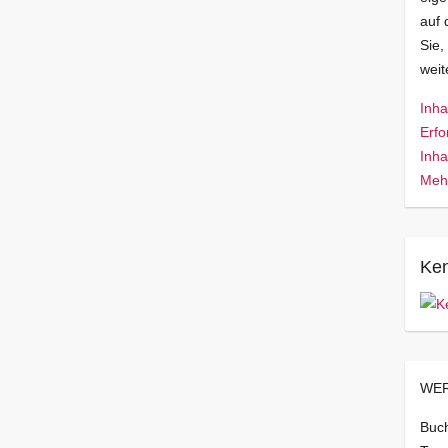
auf 
Sie,
wei
Inha
Erfo
Inha
Mehr
Ken
WER
Buch