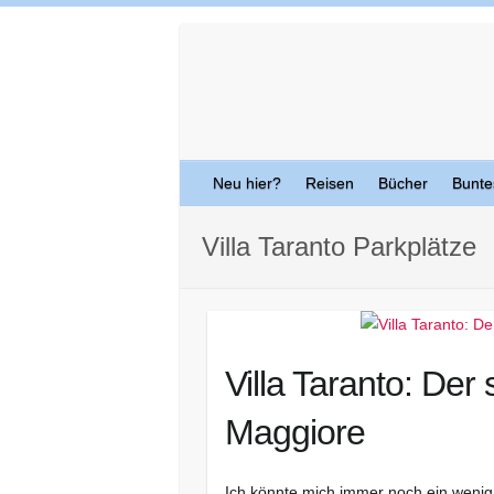
Skip
to
content
Neu hier?
Reisen
Bücher
Bunte
Villa Taranto Parkplätze
Villa Taranto: De
Maggiore
Ich könnte mich immer noch ein wenig 