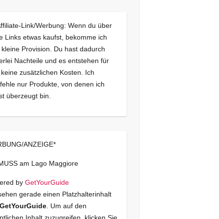
Affiliate-Link/Werbung: Wenn du über
e Links etwas kaufst, bekomme ich
 kleine Provision. Du hast dadurch
erlei Nachteile und es entstehen für
 keine zusätzlichen Kosten. Ich
ehle nur Produkte, von denen ich
st überzeugt bin.
BUNG/ANZEIGE*
 MUSS am Lago Maggiore
ered by
GetYourGuide
sehen gerade einen Platzhalterinhalt
GetYourGuide
. Um auf den
ntlichen Inhalt zuzugreifen, klicken Sie