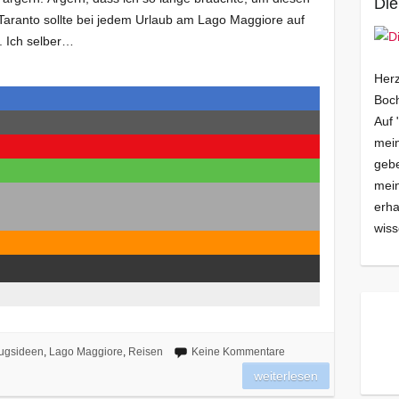
Die
a Taranto sollte bei jedem Urlaub am Lago Maggiore auf
. Ich selber…
Herz
Boch
Auf 
mein
gebe
mei
erha
wiss
lugsideen
,
Lago Maggiore
,
Reisen
Keine Kommentare
weiterlesen