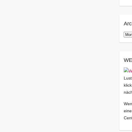
Arc
Arch
WE
Lust
klic
näch
Wenn
eine
Cent