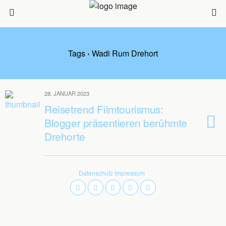
Tags › Wadi Rum Drehort
28. JANUAR 2023
Reisetrend Filmtourismus:
Blogger präsentieren berühmte
Drehorte
Datenschutz
Impressum