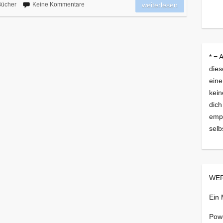
Bücher
Keine Kommentare
weiterlesen
* = 
dies
eine
kein
dich
empf
selb
WER
Ein
Pow