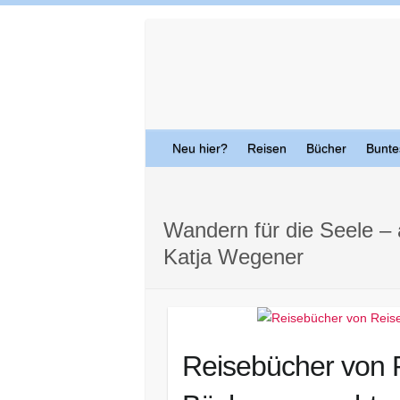
Skip
to
content
Neu hier?
Reisen
Bücher
Bunte
Wandern für die Seele –
Katja Wegener
Reisebücher von R