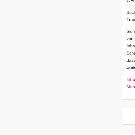
WER
Buch
Trau
Sie 
von
Inha
Scha
dass
wei
Inha
Mehr