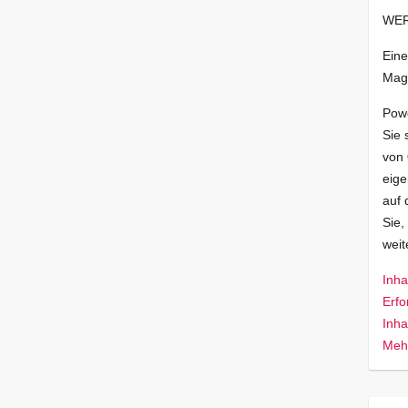
WER
Eine
Mag
Pow
Sie 
von
eige
auf 
Sie,
wei
Inha
Erfo
Inha
Mehr