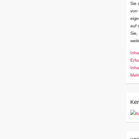
Sie 
von
eige
auf 
Sie,
wei
Inha
Erfo
Inha
Mehr
Ken