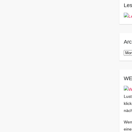
Les
Arc
Arch
WE
Lust
klic
näch
Wenn
eine