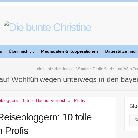
s
Über mich …
Mediadaten & Kooperationen
Unterstütze mich
die-bunte-christine.de
Wandern für die Seele – auf Wohlfü
 auf Wohlfühlwegen unterwegs in den baye
Blo
eisebloggern: 10 tolle
Suc
 Profis