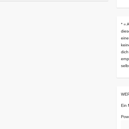
* = 
dies
eine
kein
dich
empf
selb
WER
Ein
Pow