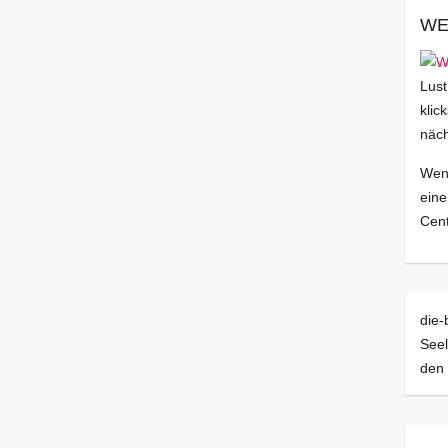
WE
Lust
klic
näch
Wenn
eine
Cent
die-
Seel
den 