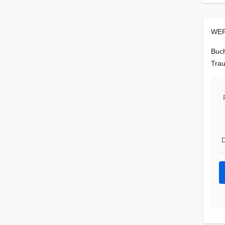
WER
Buch
Trau
D