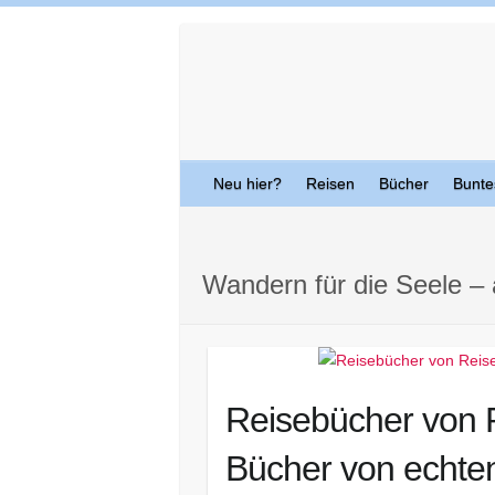
Skip
to
content
Neu hier?
Reisen
Bücher
Bunte
Wandern für die Seele –
Reisebücher von R
Bücher von echten