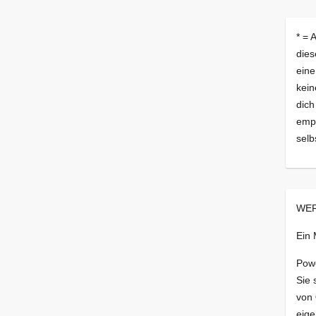
* = 
dies
eine
kein
dich
empf
selb
WER
Ein
Pow
Sie 
von
eige