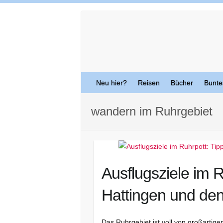
Skip
to
content
Neu hier?
Reisen
Bücher
Bunte
wandern im Ruhrgebiet
Ausflugsziele im R
Hattingen und de
Das Ruhrgebiet ist voll von großartige