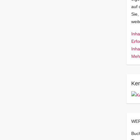
auf 
Sie,
wei
Inha
Erfo
Inha
Mehr
Ken
WER
Buch