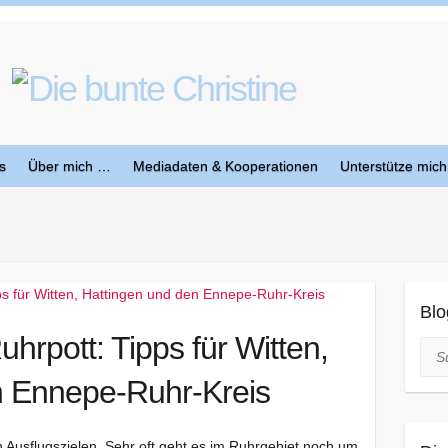
s
Über mich …
Mediadaten & Kooperationen
Unterstütze mich
Blo
uhrpott: Tipps für Witten,
Suc
n Ennepe-Ruhr-Kreis
n Ausflugszielen. Sehr oft geht es im Ruhrgebiet noch um