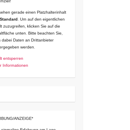
mziel!
sehen gerade einen Platzhalterinhalt
Standard
. Um auf den eigentlichen
lt zuzugreifen, klicken Sie auf die
ltfläche unten. Bitte beachten Sie,
 dabei Daten an Drittanbieter
tergegeben werden.
lt entsperren
 Informationen
BUNG/ANZEIGE*
 einmalige Erfahrung am Lago