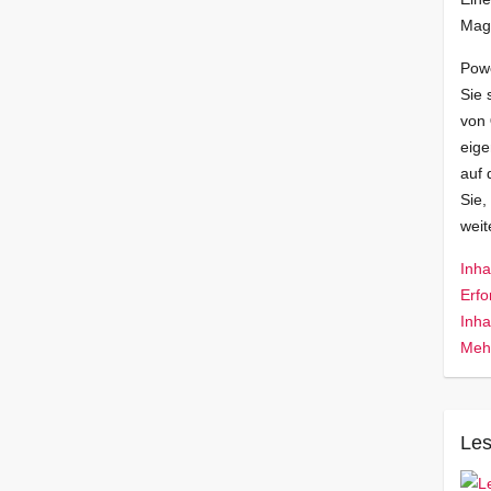
Mag
Pow
Sie 
von
eige
auf 
Sie,
wei
Inha
Erfo
Inha
Mehr
Les