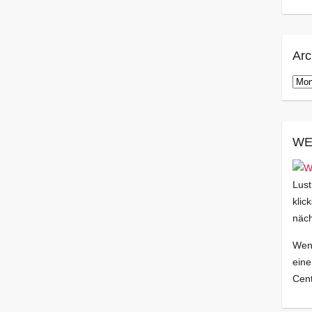
Arc
Arch
WE
Lust
klic
näch
Wenn
eine
Cent