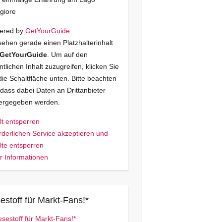
giore
ered by
GetYourGuide
sehen gerade einen Platzhalterinhalt
GetYourGuide
. Um auf den
ntlichen Inhalt zuzugreifen, klicken Sie
die Schaltfläche unten. Bitte beachten
 dass dabei Daten an Drittanbieter
tergegeben werden.
lt entsperren
rderlichen Service akzeptieren und
lte entsperren
 Informationen
estoff für Markt-Fans!*