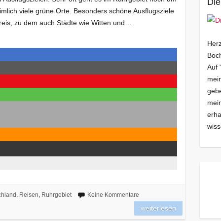
Die
eimlich viele grüne Orte. Besonders schöne Ausflugsziele
reis, zu dem auch Städte wie Witten und…
Herz
Boch
Auf 
mein
gebe
mei
erha
wiss
chland
,
Reisen
,
Ruhrgebiet
Keine Kommentare
weiterlesen