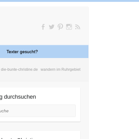
Texter gesucht?
die-bunte-christine.de
wandern im Ruhrgebiet
g durchsuchen
he