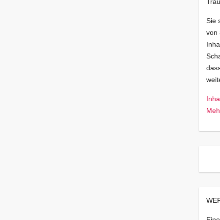
Trau
Sie 
von
Inha
Scha
dass
wei
Inha
Mehr
WER
Eine