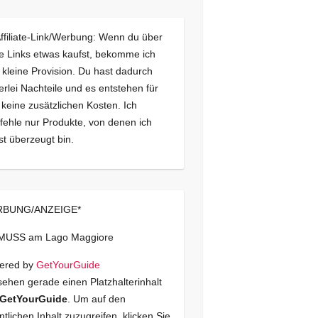
Affiliate-Link/Werbung: Wenn du über
e Links etwas kaufst, bekomme ich
 kleine Provision. Du hast dadurch
erlei Nachteile und es entstehen für
 keine zusätzlichen Kosten. Ich
ehle nur Produkte, von denen ich
st überzeugt bin.
BUNG/ANZEIGE*
 MUSS am Lago Maggiore
ered by
GetYourGuide
sehen gerade einen Platzhalterinhalt
GetYourGuide
. Um auf den
ntlichen Inhalt zuzugreifen, klicken Sie