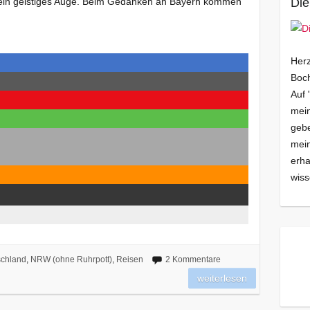
mein geistiges Auge. Beim Gedanken an Bayern kommen
Die
Herz
Boch
Auf 
mein
gebe
mei
erha
wiss
chland
,
NRW (ohne Ruhrpott)
,
Reisen
2 Kommentare
weiterlesen