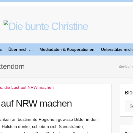
s
Über mich …
Mediadaten & Kooperationen
Unterstütze mich
ttendorn
die-bunt
Blo
st auf NRW machen
Suc
danken an bestimmte Regionen gewisse Bilder in den
-Holstein denke, schieben sich Sandstrände,