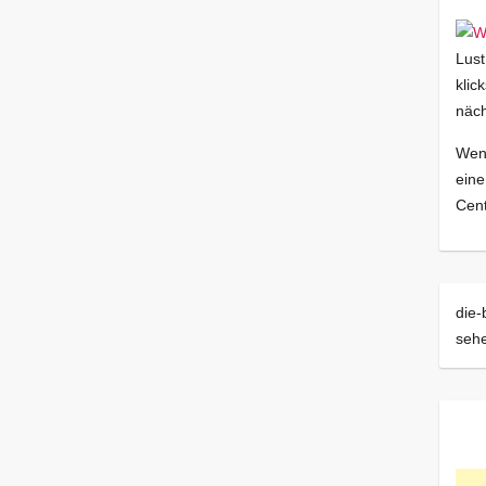
Lust
klic
näch
Wenn
eine
Cent
die-
sehe