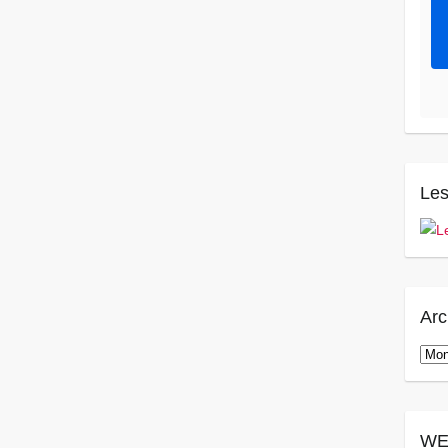
Les
Arc
Arch
WE