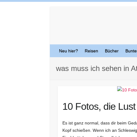
Skip
to
content
Neu hier?
Reisen
Bücher
Bunte
was muss ich sehen in A
10 Fotos, die Lu
Es ist ganz normal, dass dir beim Ge
Kopf schießen. Wenn ich an Schleswig