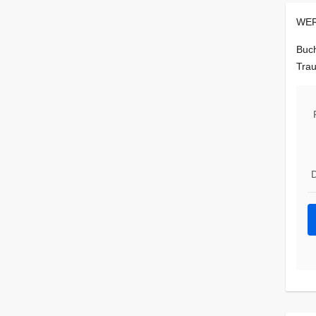
WER
Buch
Trau
D