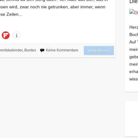
Die
sen wird, zwar noch nie getrunken, aber immer, wenn
iese Zeilen…
Herz
Boch
Auf 
mein
entskalender
,
Buntes
Keine Kommentare
weiterlesen
gebe
mei
erha
wiss