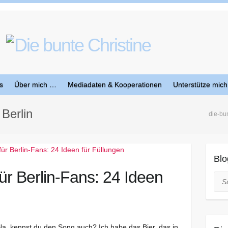
s
Über mich …
Mediadaten & Kooperationen
Unterstütze mich
Berlin
die-bun
Blo
ür Berlin-Fans: 24 Ideen
Suc
“ Na, kennst du den Song auch? Ich habe das Bier, das in