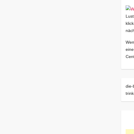
Lust
klic
näch
Wenn
eine
Cent
die-
trin