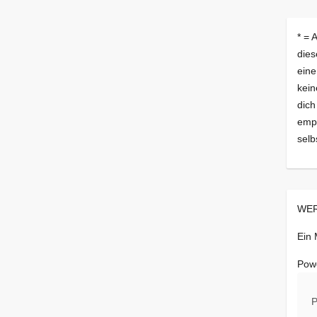
* = 
dies
eine
kein
dich
empf
selb
WER
Ein
Pow
P