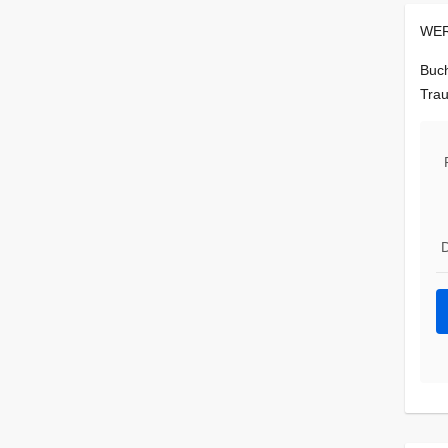
WER
Buch
Trau
D