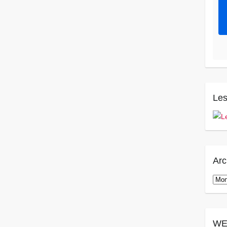
Les
Arc
Arch
WE