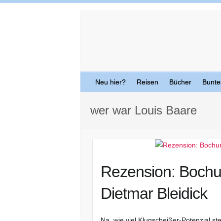
Skip
to
content
Neu hier?
Reisen
Bücher
Bunte
wer war Louis Baare
Rezension: Bochu
Dietmar Bleidick
Na, wie viel Klugscheißer-Potenzial stec