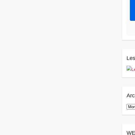
Les
Arc
Arch
WE