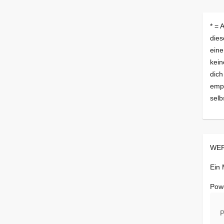
* = 
dies
eine
kein
dich
empf
selb
WER
Ein
Pow
P