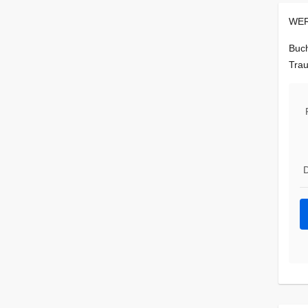
WER
Buch
Trau
D