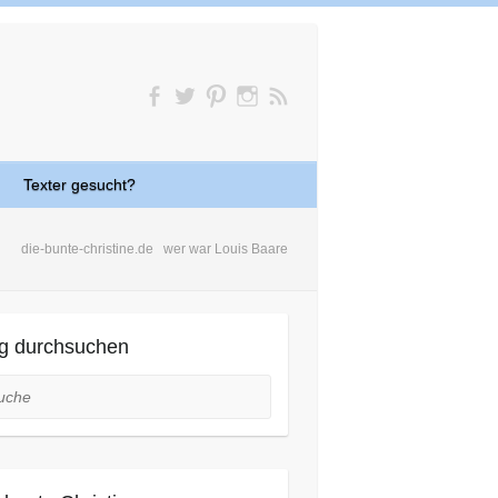
Texter gesucht?
die-bunte-christine.de
wer war Louis Baare
g durchsuchen
he