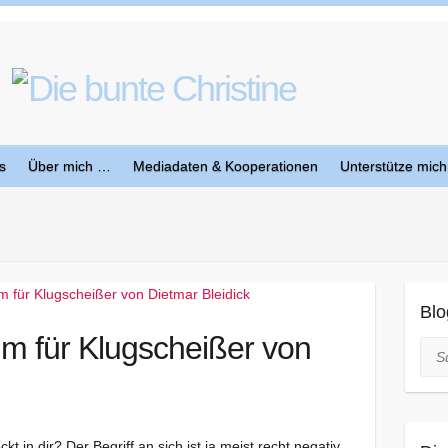
s
Über mich …
Mediadaten & Kooperationen
Unterstütze mich
Blo
m für Klugscheißer von
Suc
kt in dir? Der Begriff an sich ist ja meist recht negativ