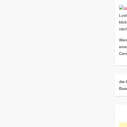
Lust
klic
näch
Wenn
eine
Cent
die-
Baa