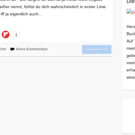
Die
ßer nennt, fühlst du dich wahrscheinlich in erster Linie
riff ja eigentlich auch…
Herz
Boch
Auf 
mein
cher
Keine Kommentare
weiterlesen
gebe
mei
erha
wiss