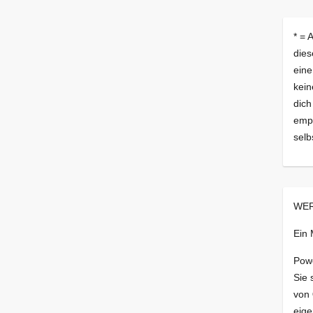
* = 
dies
eine
kein
dich
empf
selb
WER
Ein
Pow
Sie 
von
eige