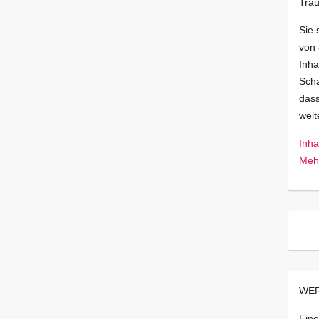
Trau
Sie 
von
Inha
Scha
dass
wei
Inha
Mehr
WER
Eine