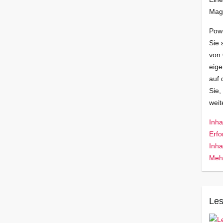
Mag
Pow
Sie 
von
eige
auf 
Sie,
wei
Inha
Erfo
Inha
Mehr
Les