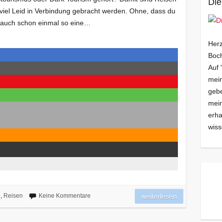
Die
 viel Leid in Verbindung gebracht werden. Ohne, dass du
ht auch schon einmal so eine…
Herz
Boch
Auf 
mein
gebe
mei
erha
wiss
n
,
Reisen
Keine Kommentare
weiterlesen