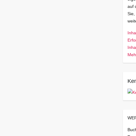
auf 
Sie,
wei
Inha
Erfo
Inha
Mehr
Ken
WER
Buch