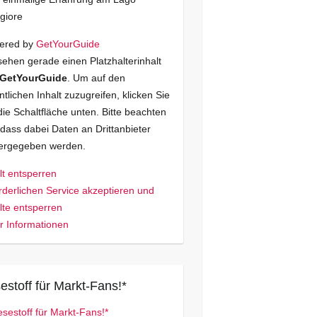
giore
ered by
GetYourGuide
sehen gerade einen Platzhalterinhalt
GetYourGuide
. Um auf den
ntlichen Inhalt zuzugreifen, klicken Sie
die Schaltfläche unten. Bitte beachten
 dass dabei Daten an Drittanbieter
tergegeben werden.
lt entsperren
rderlichen Service akzeptieren und
lte entsperren
 Informationen
estoff für Markt-Fans!*