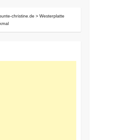
bunte-christine.de >
Westerplatte
kmal