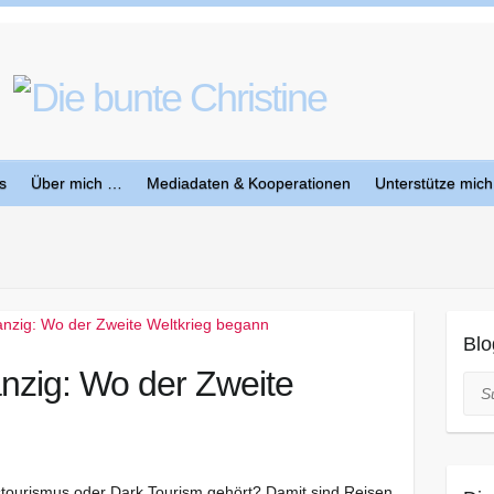
s
Über mich …
Mediadaten & Kooperationen
Unterstütze mich
Blo
nzig: Wo der Zweite
Suc
tourismus oder Dark Tourism gehört? Damit sind Reisen