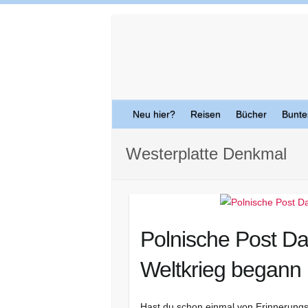
Skip
to
content
Neu hier?
Reisen
Bücher
Bunte
Westerplatte Denkmal
Polnische Post Da
Weltkrieg begann
Hast du schon einmal von Erinnerungs