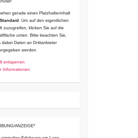
mziel!
sehen gerade einen Platzhalterinhalt
Standard
. Um auf den eigentlichen
lt zuzugreifen, klicken Sie auf die
ltfläche unten. Bitte beachten Sie,
 dabei Daten an Drittanbieter
tergegeben werden.
lt entsperren
 Informationen
BUNG/ANZEIGE*
 einmalige Erfahrung am Lago