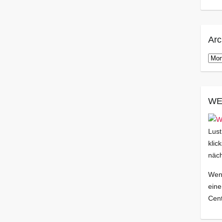
Arc
Arch
WE
Lust
klic
näch
Wenn
eine
Cent