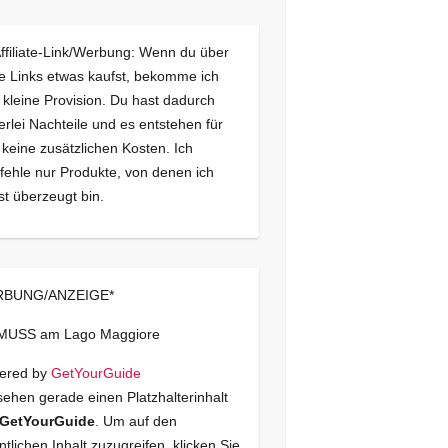
Affiliate-Link/Werbung: Wenn du über
e Links etwas kaufst, bekomme ich
 kleine Provision. Du hast dadurch
erlei Nachteile und es entstehen für
 keine zusätzlichen Kosten. Ich
ehle nur Produkte, von denen ich
st überzeugt bin.
BUNG/ANZEIGE*
 MUSS am Lago Maggiore
ered by
GetYourGuide
sehen gerade einen Platzhalterinhalt
GetYourGuide
. Um auf den
ntlichen Inhalt zuzugreifen, klicken Sie