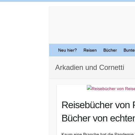
Skip
to
content
Neu hier?
Reisen
Bücher
Bunte
Arkadien und Cornetti
Reisebücher von R
Bücher von echten
Kaum eine Branche hat die Pandemie s