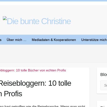
s
Über mich …
Mediadaten & Kooperationen
Unterstütze mich
Blo
eisebloggern: 10 tolle
Suc
 Profis
o hart getroffen wie die Reisebranche. Wenn man nicht