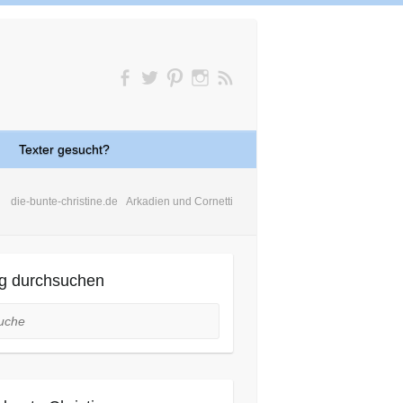
Texter gesucht?
die-bunte-christine.de
Arkadien und Cornetti
g durchsuchen
he