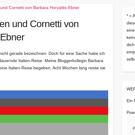
* = 
en und Cornetti von
dies
eine
-Ebner
kein
dich
empf
icht gerade bezeichnen: Doch für eine Sache habe ich
selb
dauernde Italien-Reise. Meine Bloggerkollegin Barbara
 eine Italien-Reise begeben: Acht Wochen lang reiste sie
WER
Ein
Pow
P