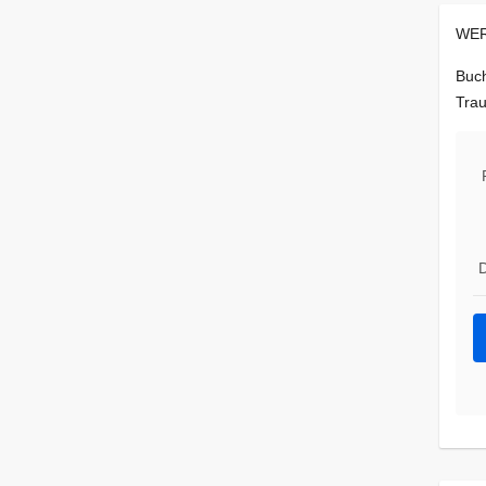
WER
Buch
Trau
D