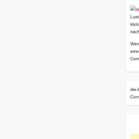
Lust
klic
näch
Wenn
eine
Cent
die-
Corn