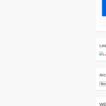
Les
Arc
Arch
WE