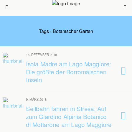
Tags › Botanischer Garten
16. DEZEMBER 2018
Isola Madre am Lago Maggiore:
Die größte der Borromäischen
Inseln
9. MÄRZ 2018
Seilbahn fahren in Stresa: Auf
zum Giardino Alpinia Botanico
di Mottarone am Lago Maggiore