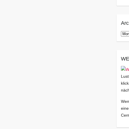
Arc
Arch
WE
Lust
klic
näch
Wenn
eine
Cent