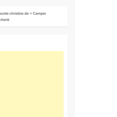
bunte-christine.de >
Camper
chenk