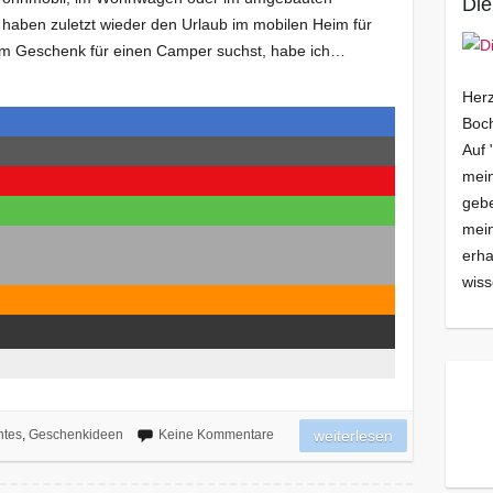
Die
ben zuletzt wieder den Urlaub im mobilen Heim für
em Geschenk für einen Camper suchst, habe ich…
Herz
Boch
Auf 
mein
gebe
mei
erha
wiss
ntes
,
Geschenkideen
Keine Kommentare
weiterlesen