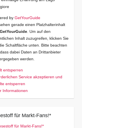
giore
ered by
GetYourGuide
sehen gerade einen Platzhalterinhalt
GetYourGuide
. Um auf den
ntlichen Inhalt zuzugreifen, klicken Sie
die Schaltfläche unten. Bitte beachten
 dass dabei Daten an Drittanbieter
tergegeben werden.
lt entsperren
rderlichen Service akzeptieren und
lte entsperren
 Informationen
estoff für Markt-Fans!*