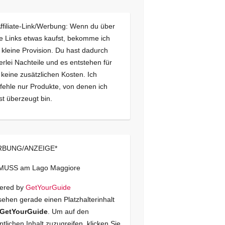
Affiliate-Link/Werbung: Wenn du über
e Links etwas kaufst, bekomme ich
 kleine Provision. Du hast dadurch
erlei Nachteile und es entstehen für
 keine zusätzlichen Kosten. Ich
ehle nur Produkte, von denen ich
st überzeugt bin.
BUNG/ANZEIGE*
 MUSS am Lago Maggiore
ered by
GetYourGuide
sehen gerade einen Platzhalterinhalt
GetYourGuide
. Um auf den
ntlichen Inhalt zuzugreifen, klicken Sie