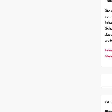
Trau
Sie 
von
Inha
Scha
dass
wei
Inha
Mehr
WER
Eine