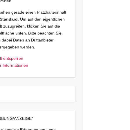
mziel!
sehen gerade einen Platzhalterinhalt
Standard
. Um auf den eigentlichen
lt zuzugreifen, klicken Sie auf die
ltfläche unten. Bitte beachten Sie,
 dabei Daten an Drittanbieter
tergegeben werden.
lt entsperren
 Informationen
BUNG/ANZEIGE*
 einmalige Erfahrung am Lago