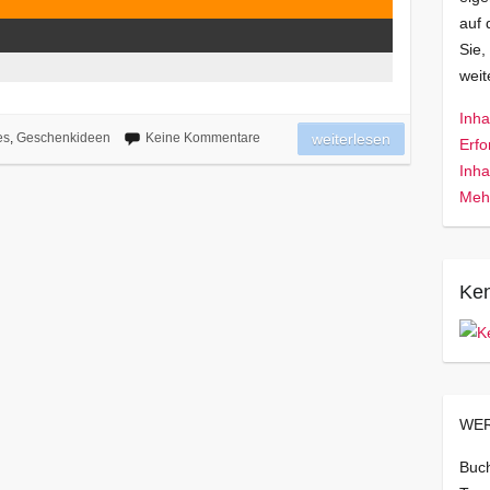
auf 
Sie,
wei
Inha
es
,
Geschenkideen
Keine Kommentare
weiterlesen
Erfo
Inha
Mehr
Ken
WER
Buch