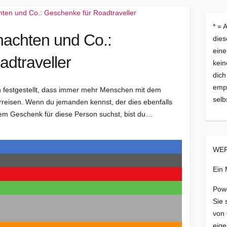
* = 
nachten und Co.:
dies
eine
dtraveller
kein
dich
empf
 festgestellt, dass immer mehr Menschen mit dem
selb
reisen. Wenn du jemanden kennst, der dies ebenfalls
em Geschenk für diese Person suchst, bist du…
WER
Ein
Pow
Sie 
von
eige