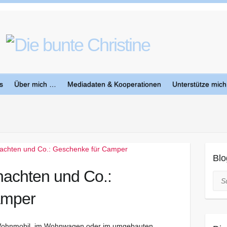
s
Über mich …
Mediadaten & Kooperationen
Unterstütze mich
Blo
nachten und Co.:
Suc
amper
m Wohnmobil, im Wohnwagen oder im umgebauten