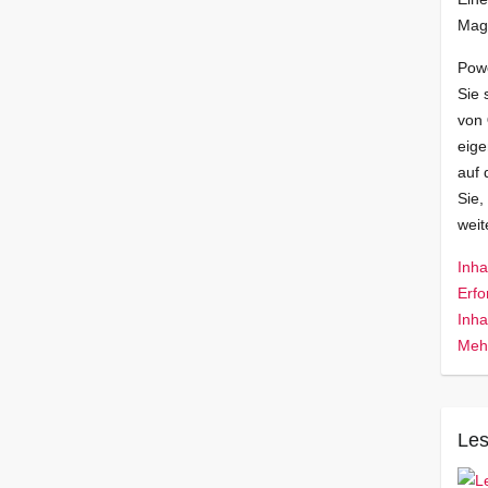
Mag
Pow
Sie 
von
eige
auf 
Sie,
wei
Inha
Erfo
Inha
Mehr
Les