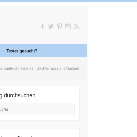
Texter gesucht?
ie-bunte-christine.de
Dachterrassen in Mailand
g durchsuchen
he