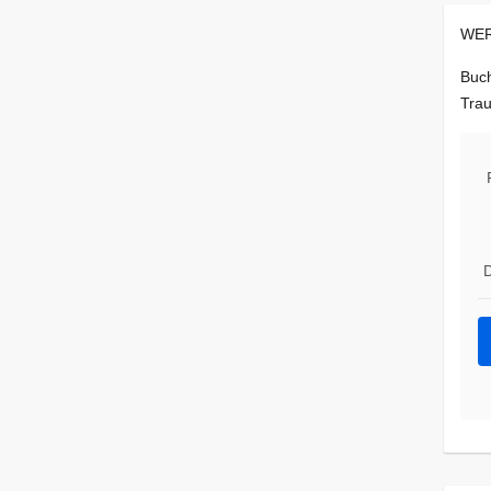
WER
Buch
Trau
D