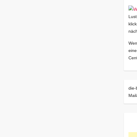
Lust
klic
näch
Wenn
eine
Cent
die-
Mai