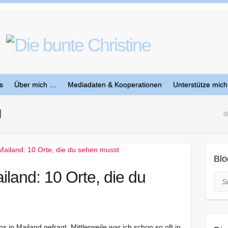
s
Über mich …
Mediadaten & Kooperationen
Unterstütze mich
d
d
Blo
iland: 10 Orte, die du
Suc
 in Mailand gefragt. Mittlerweile war ich schon so oft in