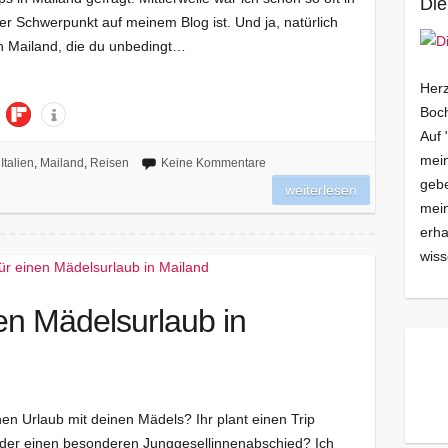
Die
er Schwerpunkt auf meinem Blog ist. Und ja, natürlich
 in Mailand, die du unbedingt…
Herz
Boch
Auf 
mein
Italien
,
Mailand
,
Reisen
Keine Kommentare
gebe
weiterlesen
mei
erha
wiss
en Mädelsurlaub in
nen Urlaub mit deinen Mädels? Ihr plant einen Trip
oder einen besonderen Junggesellinnenabschied? Ich