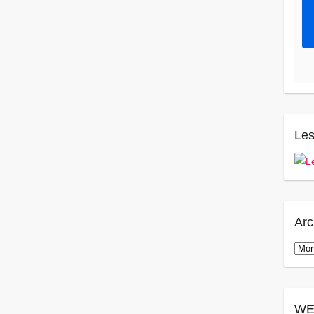
Les
Arc
Arch
WE