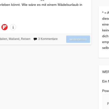
 erleben könnt. Wie wäre es mit einem Mädelsurlaub in
* = 
dies
eine
kein
dich
Italien
,
Mailand
,
Reisen
3 Kommentare
weiterlesen
empf
selb
WER
Ein
Pow
P