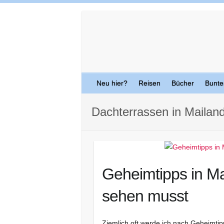
Skip
to
content
Neu hier?
Reisen
Bücher
Bunte
Dachterrassen in Mailan
Geheimtipps in Ma
sehen musst
Ziemlich oft werde ich nach Geheimtipps