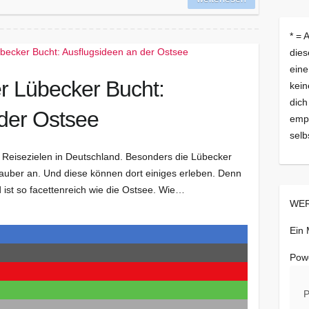
* = 
dies
eine
r Lübecker Bucht:
kein
dich
der Ostsee
empf
selb
n Reisezielen in Deutschland. Besonders die Lübecker
rlauber an. Und diese können dort einiges erleben. Denn
ist so facettenreich wie die Ostsee. Wie…
WER
Ein
Pow
P