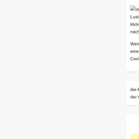
Lust
klic
näch
Wenn
eine
Cent
die-
der 