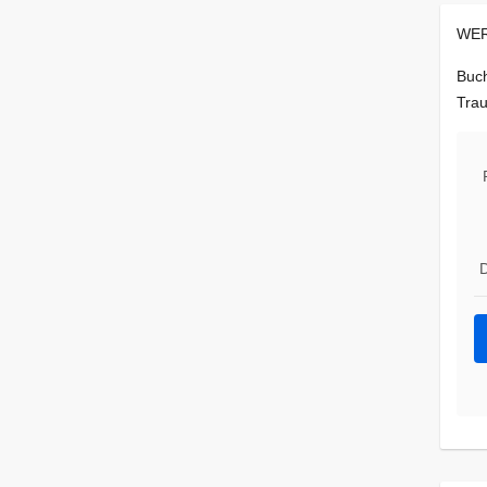
WER
Buch
Trau
D