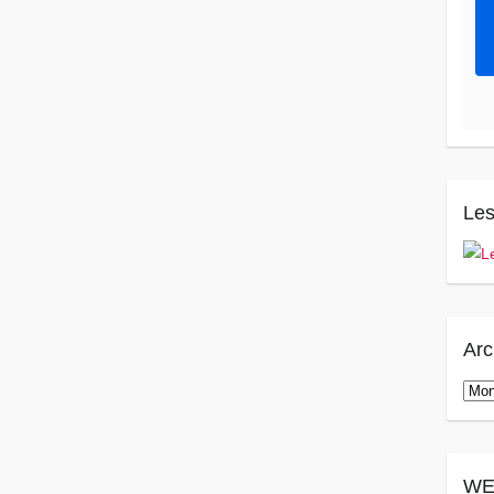
Les
Arc
Arch
WE