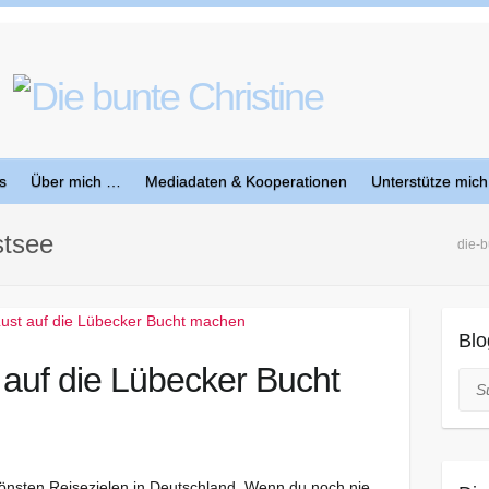
s
Über mich …
Mediadaten & Kooperationen
Unterstütze mich
stsee
die-b
Blo
 auf die Lübecker Bucht
Suc
önsten Reisezielen in Deutschland. Wenn du noch nie