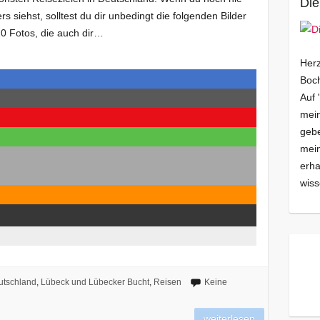
Die
s siehst, solltest du dir unbedingt die folgenden Bilder
10 Fotos, die auch dir…
Herz
Boch
Auf 
mein
gebe
mei
erha
wiss
utschland
,
Lübeck und Lübecker Bucht
,
Reisen
Keine
weiterlesen