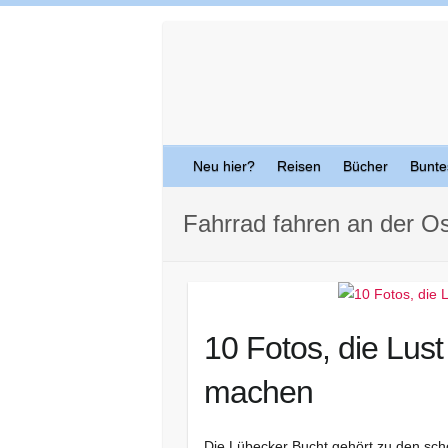
Skip
to
content
Neu hier?
Reisen
Bücher
Bunte
Fahrrad fahren an der O
10 Fotos, die Lust
machen
Die Lübecker Bucht gehört zu den sch