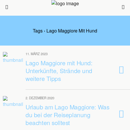
Tags › Lago Maggiore Mit Hund
11. MÄRZ 2023
Lago Maggiore mit Hund:
Unterkünfte, Strände und
weitere Tipps
2. DEZEMBER 2020
Urlaub am Lago Maggiore: Was
du bei der Reiseplanung
beachten solltest