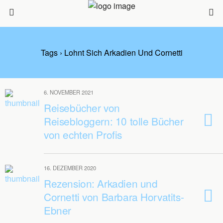
Tags › Lohnt Sich Arkadien Und Cornetti
6. NOVEMBER 2021
Reisebücher von
Reisebloggern: 10 tolle Bücher
von echten Profis
16. DEZEMBER 2020
Rezension: Arkadien und
Cornetti von Barbara Horvatits-
Ebner