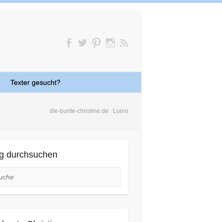
Texter gesucht?
die-bunte-christine.de
Luino
g durchsuchen
he