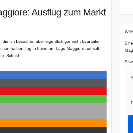
ggiore: Ausflug zum Markt
WER
, die ich besuchte, aber eigentlich gar nicht beurteilen
Eine
einen halben Tag in Luino am Lago Maggiore aufhielt,
Mag
hen. Schuld…
Pow
P
D