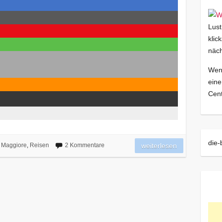
Lust
klic
näch
Wenn
eine
Cent
die-
 Maggiore
,
Reisen
2 Kommentare
weiterlesen