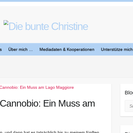
s
Über mich …
Mediadaten & Kooperationen
Unterstütze mich
Blo
 Cannobio: Ein Muss am
Suc
, und dann hat es tatsächlich bis zu meinem fünften