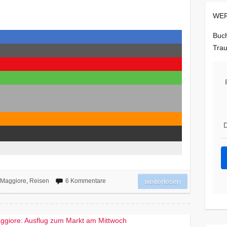
WER
Buch
Trau
D
 Maggiore
,
Reisen
6 Kommentare
weiterlesen