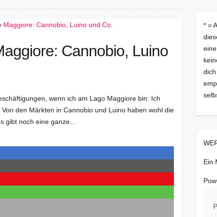
* = 
dies
aggiore: Cannobio, Luino
eine
kein
dich
empf
selb
 Beschäftigungen, wenn ich am Lago Maggiore bin: Ich
. Von den Märkten in Cannobio und Luino haben wohl die
es gibt noch eine ganze…
WER
Ein
Pow
P