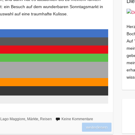
Die
t: ein Besuch auf dem wunderbaren Sonntagsmarkt in
Auswahl auf eine traumhafte Kulisse.
Herz
Boch
Auf 
mein
gebe
mei
erha
wiss
Lago Maggiore
,
Märkte
,
Reisen
Keine Kommentare
weiterlesen