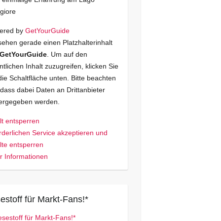
giore
ered by
GetYourGuide
sehen gerade einen Platzhalterinhalt
GetYourGuide
. Um auf den
ntlichen Inhalt zuzugreifen, klicken Sie
die Schaltfläche unten. Bitte beachten
 dass dabei Daten an Drittanbieter
tergegeben werden.
lt entsperren
rderlichen Service akzeptieren und
lte entsperren
 Informationen
estoff für Markt-Fans!*