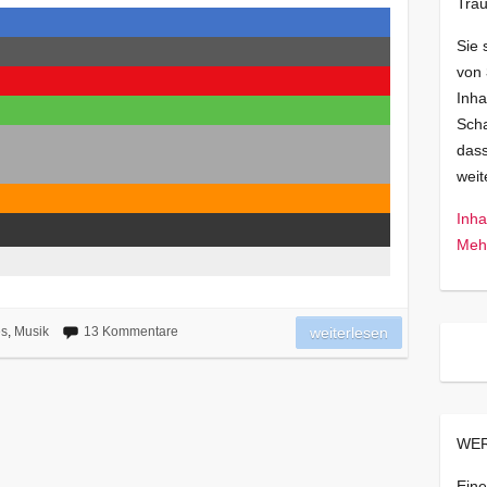
Trau
Sie 
von
Inha
Scha
dass
wei
Inha
Mehr
es
,
Musik
13 Kommentare
weiterlesen
WER
Eine