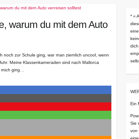
* = 
de, warum du mit dem Auto
dies
eine
kein
dich
empf
ich noch zur Schule ging, war man ziemlich uncool, wenn
selb
 fuhr. Meine Klassenkameraden sind nach Mallorca
ür mich ging…
WER
Ein
Pow
Sie 
von
eige