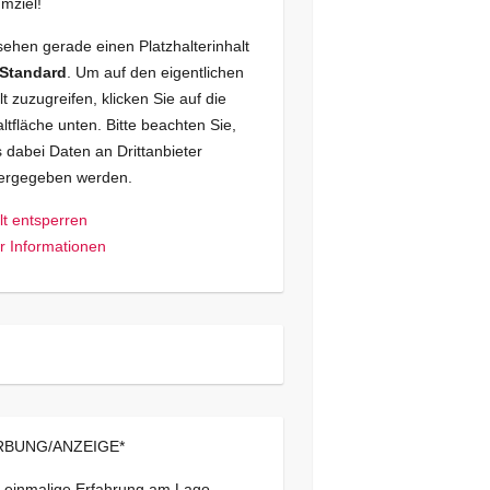
mziel!
sehen gerade einen Platzhalterinhalt
Standard
. Um auf den eigentlichen
lt zuzugreifen, klicken Sie auf die
ltfläche unten. Bitte beachten Sie,
 dabei Daten an Drittanbieter
tergegeben werden.
lt entsperren
 Informationen
BUNG/ANZEIGE*
 einmalige Erfahrung am Lago