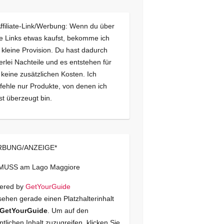
Affiliate-Link/Werbung: Wenn du über
e Links etwas kaufst, bekomme ich
 kleine Provision. Du hast dadurch
erlei Nachteile und es entstehen für
 keine zusätzlichen Kosten. Ich
ehle nur Produkte, von denen ich
st überzeugt bin.
BUNG/ANZEIGE*
 MUSS am Lago Maggiore
ered by
GetYourGuide
sehen gerade einen Platzhalterinhalt
GetYourGuide
. Um auf den
ntlichen Inhalt zuzugreifen, klicken Sie