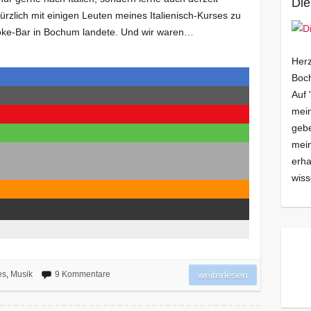
Die
kürzlich mit einigen Leuten meines Italienisch-Kurses zu
raoke-Bar in Bochum landete. Und wir waren…
Herz
Boch
Auf 
mein
gebe
mei
erha
wiss
es
,
Musik
9 Kommentare
weiterlesen