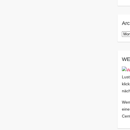
Arc
Arch
WE
Lust
klic
näch
Wenn
eine
Cent