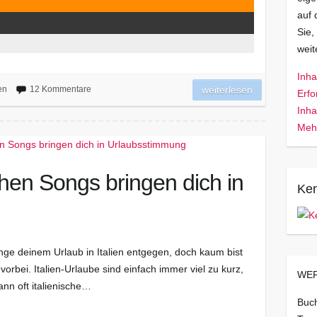
auf 
Sie,
wei
Inha
en
12 Kommentare
weiterlesen
Erfo
Inha
Mehr
chen Songs bringen dich in
Ken
lange deinem Urlaub in Italien entgegen, doch kaum bist
 vorbei. Italien-Urlaube sind einfach immer viel zu kurz,
WER
ann oft italienische…
Buch