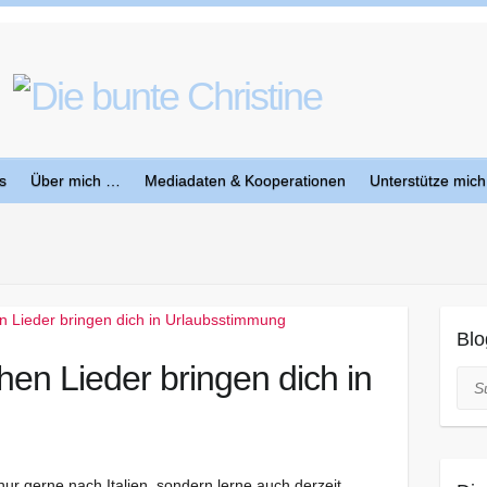
s
Über mich …
Mediadaten & Kooperationen
Unterstütze mich
Blo
chen Lieder bringen dich in
Suc
t nur gerne nach Italien, sondern lerne auch derzeit