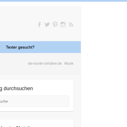
Texter gesucht?
die-bunte-christine.de
Musik
g durchsuchen
he