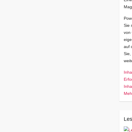
Mag
Pow
Sie 
von
eige
auf 
Sie,
wei
Inha
Erfo
Inha
Mehr
Les