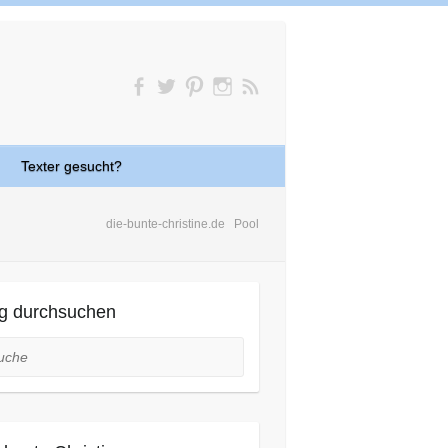
Texter gesucht?
die-bunte-christine.de
Pool
g durchsuchen
he