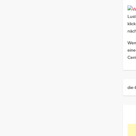
Lust
klic
näch
Wenn
eine
Cent
die-