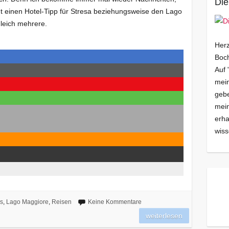
Die
cht einen Hotel-Tipp für Stresa beziehungsweise den Lago
leich mehrere.
Herz
Boch
Auf 
mein
gebe
mei
erha
wiss
s
,
Lago Maggiore
,
Reisen
Keine Kommentare
weiterlesen