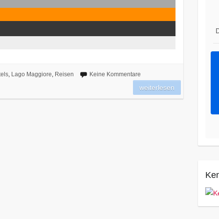
D
els
,
Lago Maggiore
,
Reisen
Keine Kommentare
weiterlesen
Ken