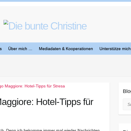
s
Über mich …
Mediadaten & Kooperationen
Unterstütze mich
Blo
ggiore: Hotel-Tipps für
Suc
nsch. Denn ich bekomme immer mal wieder Nachrichten,