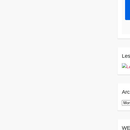
Les
Arc
Arch
WE