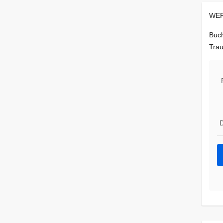
WER
Buch
Trau
D