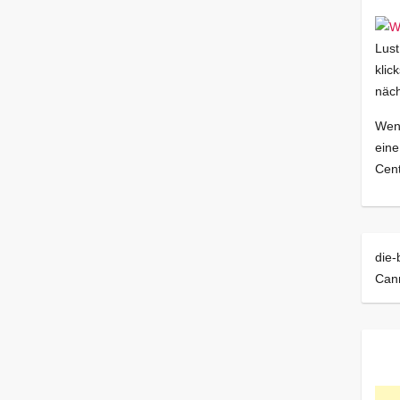
Lust
klic
näch
Wenn
eine
Cent
die-
Can