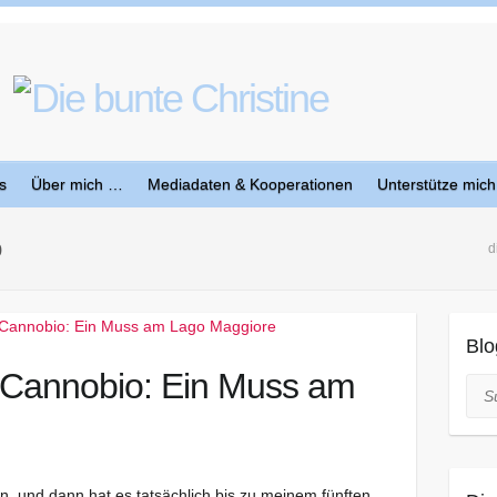
s
Über mich …
Mediadaten & Kooperationen
Unterstütze mich
o
d
Blo
 Cannobio: Ein Muss am
Suc
, und dann hat es tatsächlich bis zu meinem fünften