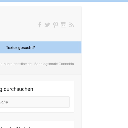
Texter gesucht?
ie-bunte-christine.de
Sonntagsmarkt Cannobio
g durchsuchen
he