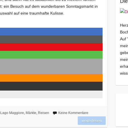
Die
t: ein Besuch auf dem wunderbaren Sonntagsmarkt in
Auswahl auf eine traumhafte Kulisse.
Herz
Boch
Auf 
mein
gebe
mei
erha
wiss
Lago Maggiore
,
Märkte
,
Reisen
Keine Kommentare
weiterlesen