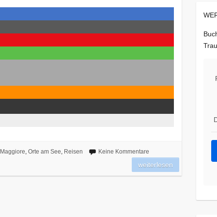
WER
Buch
Trau
D
 Maggiore
,
Orte am See
,
Reisen
Keine Kommentare
weiterlesen