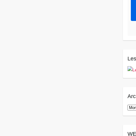
Les
Arc
Arch
WE