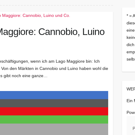
* = 
dies
aggiore: Cannobio, Luino
eine
kein
dich
empf
selb
 Beschäftigungen, wenn ich am Lago Maggiore bin: Ich
. Von den Märkten in Cannobio und Luino haben wohl die
es gibt noch eine ganze…
WER
Ein
Pow
P