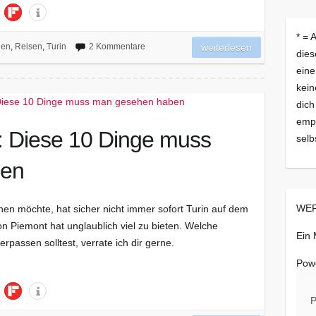
* = 
lien
,
Reisen
,
Turin
2 Kommentare
weiterlesen
dies
eine
kein
dich
empf
r: Diese 10 Dinge muss
selb
ben
WER
hen möchte, hat sicher nicht immer sofort Turin auf dem
n Piemont hat unglaublich viel zu bieten. Welche
Ein
rpassen solltest, verrate ich dir gerne.
Pow
P