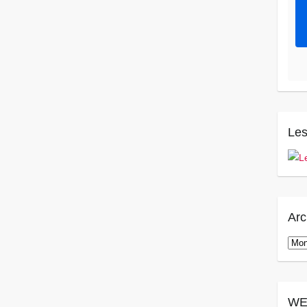
Les
Arc
Arch
WE