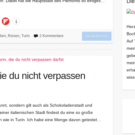
en. Dabei hat die Hauptstadt des Piemonts so einiges…
Die
Herz
Boch
alien
,
Reisen
,
Turin
2 Kommentare
weiterlesen
Auf 
mein
gebe
mei
erha
die du nicht verpassen
wiss
ekannt, sondern gilt auch als Schokoladenstadt und
einer italienischen Stadt findest du eine so große
n wie in Turin. Ich habe eine Menge davon getestet…