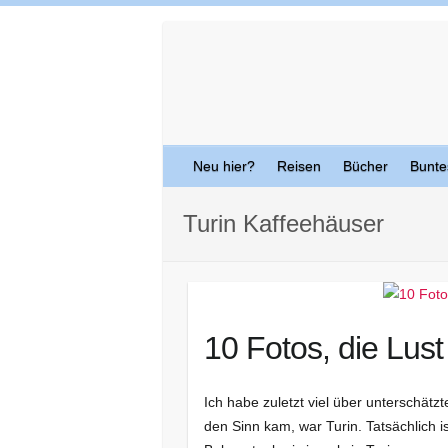
Skip
to
content
Neu hier?
Reisen
Bücher
Bunte
Turin Kaffeehäuser
10 Fotos, die Lus
Ich habe zuletzt viel über unterschätzt
den Sinn kam, war Turin. Tatsächlich