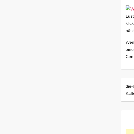
Lust
klic
näch
Wenn
eine
Cent
die-
Kaf