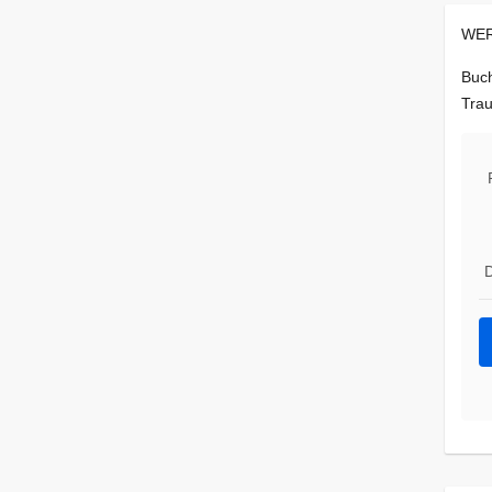
WER
Buch
Trau
D