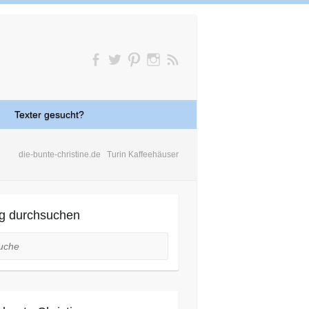
Texter gesucht?
die-bunte-christine.de
Turin Kaffeehäuser
g durchsuchen
he