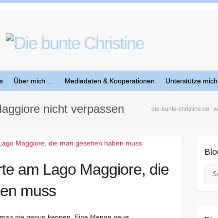
s
Über mich …
Mediadaten & Kooperationen
Unterstütze mich
aggiore nicht verpassen
die-bunte-christine.de
w
Blo
rte am Lago Maggiore, die
Suc
ben muss
 man nie genug kennen. Eine Menge neue