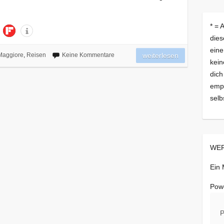
* = 
dies
eine
Maggiore
,
Reisen
Keine Kommentare
weiterlesen
kein
dich
empf
selb
WER
Ein
Pow
P