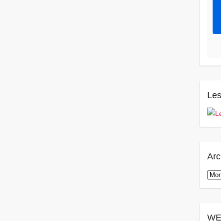
Les
Arc
Arch
WE