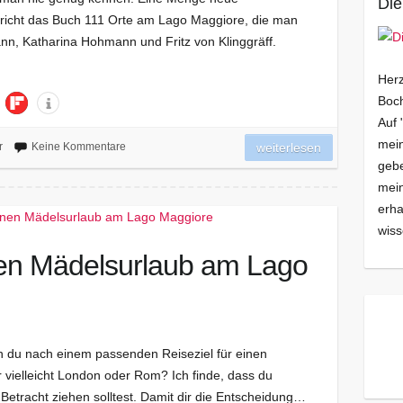
Die
icht das Buch 111 Orte am Lago Maggiore, die man
, Katharina Hohmann und Fritz von Klinggräff.
Herz
Boch
Auf 
mein
r
Keine Kommentare
weiterlesen
gebe
mei
erha
wiss
nen Mädelsurlaub am Lago
n du nach einem passenden Reiseziel für einen
 vielleicht London oder Rom? Ich finde, dass du
etracht ziehen solltest. Damit dir die Entscheidung…