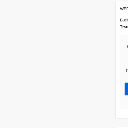
WER
Buch
Trau
D