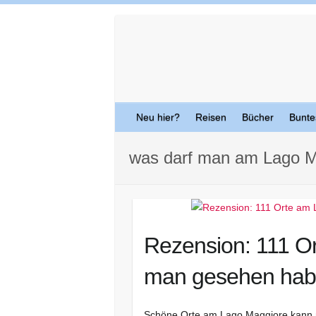
Skip
to
content
Neu hier?
Reisen
Bücher
Bunte
was darf man am Lago M
Rezension: 111 O
man gesehen ha
Schöne Orte am Lago Maggiore kann