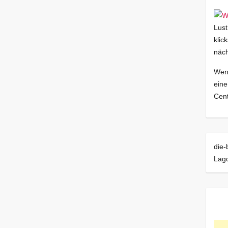
Lust
klic
näch
Wenn
eine
Cent
die-
Lago