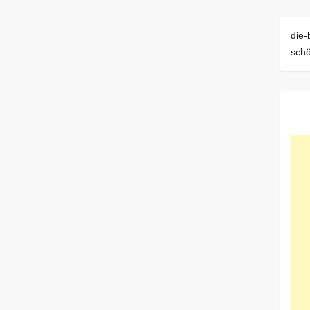
die-
sch