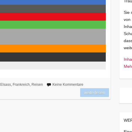
Trau
Sie 
von
Inha
Scha
dass
wei
Inha
Mehr
Elsass
,
Frankreich
,
Reisen
Keine Kommentare
weiterlesen
WER
Eine