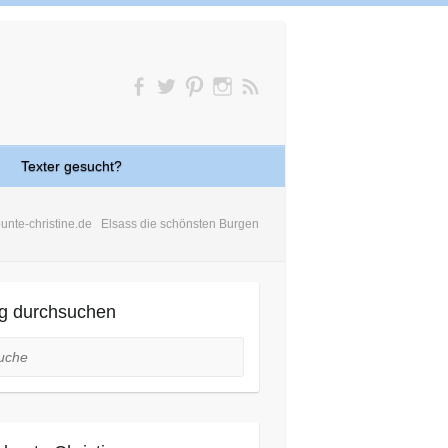
Texter gesucht?
bunte-christine.de
Elsass die schönsten Burgen
g durchsuchen
he