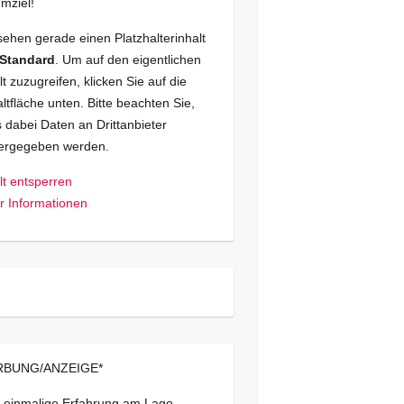
mziel!
sehen gerade einen Platzhalterinhalt
Standard
. Um auf den eigentlichen
lt zuzugreifen, klicken Sie auf die
ltfläche unten. Bitte beachten Sie,
 dabei Daten an Drittanbieter
tergegeben werden.
lt entsperren
 Informationen
BUNG/ANZEIGE*
 einmalige Erfahrung am Lago