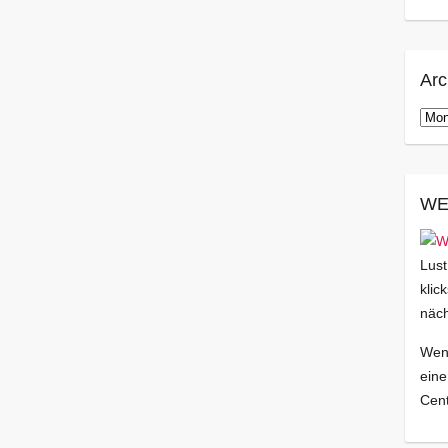
Arc
Arch
WE
Lust
klic
näch
Wenn
eine
Cent