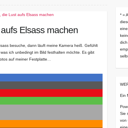
* = 
dies
t aufs Elsass machen
eine
kein
dich
lsass besuche, dann läuft meine Kamera heiß. Gefühlt
empf
was ich unbedingt im Bild festhalten möchte. Es gibt
selb
otos auf meiner Festplatte…
WER
Ein
Pow
Sie 
von
eige