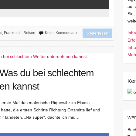
auf 
Sie,
wei
Inha
ss
,
Frankreich
,
Reisen
Keine Kommentare
weiterlesen
Erfo
Inha
Mehr
 Was du bei schlechtem
Ken
en kannst
 erste Mal das malerische Riquewihr im Elsass
atte, die ersten Schritte Richtung Ortsmitte lief und
mir landeten. „Na super“, dachte ich mir,…
WER
Buch