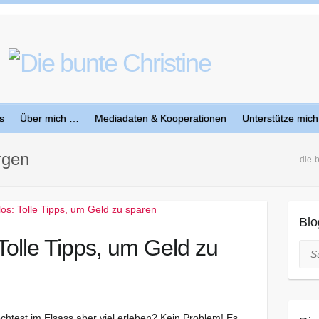
s
Über mich …
Mediadaten & Kooperationen
Unterstütze mich
rgen
die-
Blo
Tolle Tipps, um Geld zu
Suc
htest im Elsass aber viel erleben? Kein Problem! Es