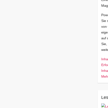
Mag
Pow
Sie 
von
eige
auf 
Sie,
wei
Inha
Erfo
Inha
Mehr
Les