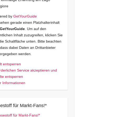
giore
ered by
GetYourGuide
sehen gerade einen Platzhalterinhalt
GetYourGuide
. Um auf den
ntlichen Inhalt zuzugreifen, klicken Sie
die Schaltfläche unten. Bitte beachten
 dass dabei Daten an Drittanbieter
tergegeben werden.
lt entsperren
rderlichen Service akzeptieren und
lte entsperren
 Informationen
estoff für Markt-Fans!*