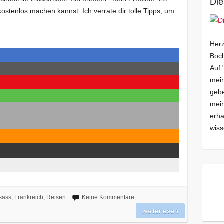
Die
kostenlos machen kannst. Ich verrate dir tolle Tipps, um
Herz
Boch
Auf 
mein
gebe
mei
erha
wiss
sass
,
Frankreich
,
Reisen
Keine Kommentare
weiterlesen