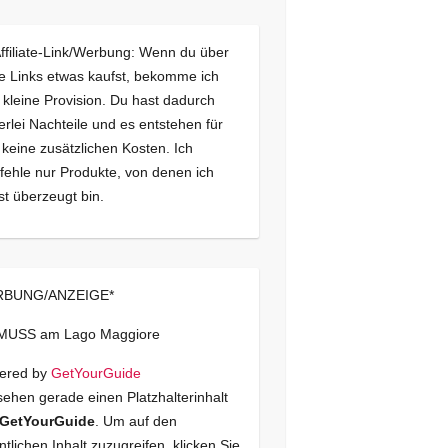
Affiliate-Link/Werbung: Wenn du über
e Links etwas kaufst, bekomme ich
 kleine Provision. Du hast dadurch
erlei Nachteile und es entstehen für
 keine zusätzlichen Kosten. Ich
ehle nur Produkte, von denen ich
st überzeugt bin.
BUNG/ANZEIGE*
 MUSS am Lago Maggiore
ered by
GetYourGuide
sehen gerade einen Platzhalterinhalt
GetYourGuide
. Um auf den
ntlichen Inhalt zuzugreifen, klicken Sie