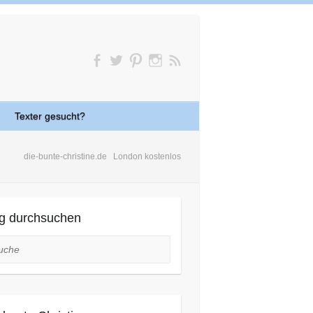
Texter gesucht?
die-bunte-christine.de
London kostenlos
g durchsuchen
he