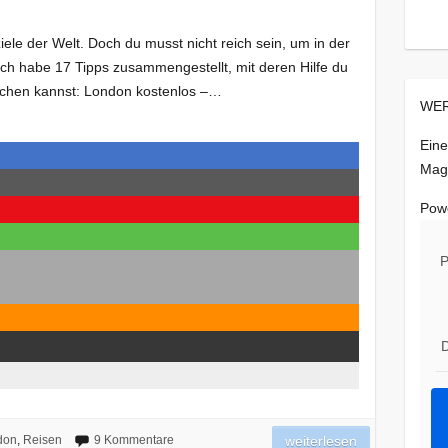
iele der Welt. Doch du musst nicht reich sein, um in der
 Ich habe 17 Tipps zusammengestellt, mit deren Hilfe du
chen kannst: London kostenlos –…
WER
Eine
Mag
Pow
P
D
don
,
Reisen
9 Kommentare
weiterlesen