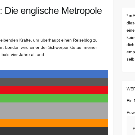
: Die englische Metropole
* = 
dies
eine
kein
reibenden Kräfte, um überhaupt einen Reiseblog zu
dich
lar: London wird einer der Schwerpunkte auf meiner
empf
g bald vier Jahre alt und…
selb
WER
Ein
Pow
P