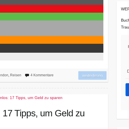
WER
Buch
Trau
D
ondon
,
Reisen
4 Kommentare
weiterlesen
 17 Tipps, um Geld zu