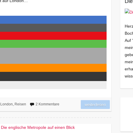
ust auf London…
Die
Herz
Boch
Auf 
mein
gebe
mei
erha
wiss
London
,
Reisen
2 Kommentare
weiterlesen