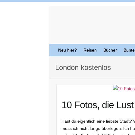
Skip
to
content
Neu hier?
Reisen
Bücher
Bunte
London kostenlos
10 Fotos, die Lus
Hast du eigentlich eine liebste Stadt
muss ich nicht lange überlegen. Ich h