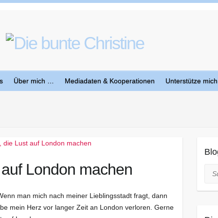
s
Über mich …
Mediadaten & Kooperationen
Unterstütze mich
Blo
t auf London machen
Suc
? Wenn man mich nach meiner Lieblingsstadt fragt, dann
abe mein Herz vor langer Zeit an London verloren. Gerne