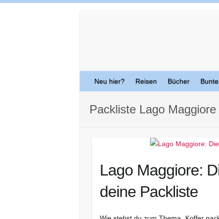
Skip
to
content
Neu hier?
Reisen
Bücher
Bunte
Packliste Lago Maggiore
Lago Maggiore: D
deine Packliste
Wie stehst du zum Thema „Koffer pack