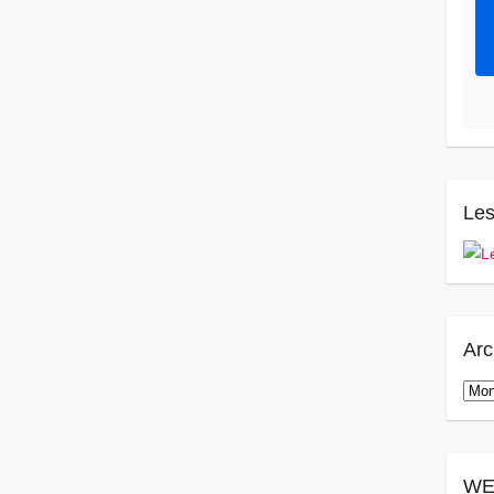
Les
Arc
Arch
WE