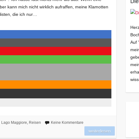
Die
aber kann mich nicht wirklich aufraffen, meine Klamotten
isten, die ich nur…
Herz
Boch
Auf 
mein
gebe
mei
erha
wiss
Lago Maggiore
,
Reisen
Keine Kommentare
weiterlesen