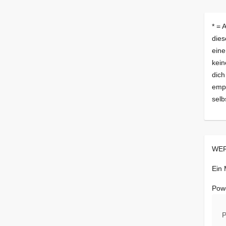
* = 
dies
eine
kein
dich
empf
selb
WER
Ein
Pow
P