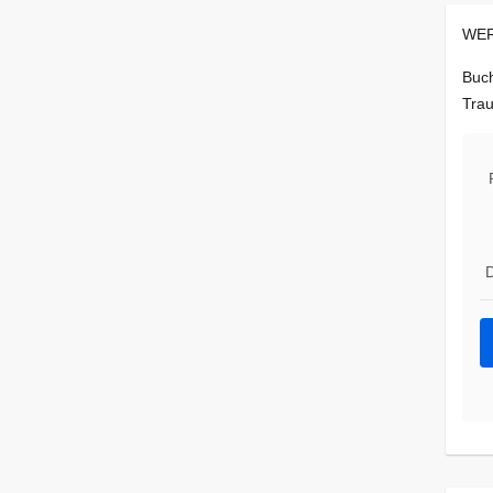
WER
Buch
Trau
D