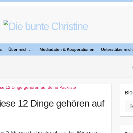
s
Über mich …
Mediadaten & Kooperationen
Unterstütze mich
Blo
iese 12 Dinge gehören auf
Suc
en“? Ich hasse fast nichts mehr als das. Wenn eine