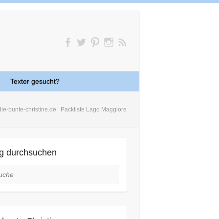
Texter gesucht?
die-bunte-christine.de
Packliste Lago Maggiore
g durchsuchen
he