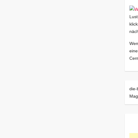
Lust
klic
näch
Wenn
eine
Cent
die-
Mag